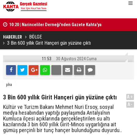
10:20 | Narinceliler Derneği'nden Gazete Kahta'ya
10:19 | Ak 
‘Teşekkür' plaketi
gündüz sah
BÖLGE
HABERLER
3 Bin 600 yıllık Girit Hançeri gün yüzüne çıktı
11:53
30 Ağustos 2024 Cuma
pha
3 Bin 600 yıllık Girit Hançeri gün yüzüne çıktı
A+
A-
Kültür ve Turizm Bakanı Mehmet Nuri Ersoy, sosyal
medya hesabından yaptığı paylaşımda Antalya’nın
Kumluca ilçesi açıklarında gerçekleştirilen su altı
kazılarında 3 bin 600 yıllık Girit-Minos uygarlığına ait
gümüş perçinli bir tunç hançer bulunduğunu duyurdu..