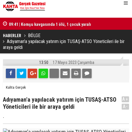
lü
09:41 | Komşu kavgasında 1 ölü, 1 çocuk yaralı
10:25 | Tür
hesabı tut
BÖLGE
HABERLER
Adıyaman'a yapılacak yatırım için TUSAŞ-ATSO Yöneticileri ile bir
araya geldi
13:50
17 Mayıs 2023 Çarşamba
Kahta Gerçek
Adıyaman'a yapılacak yatırım için TUSAŞ-ATSO
A+
Yöneticileri ile bir araya geldi
A-
.