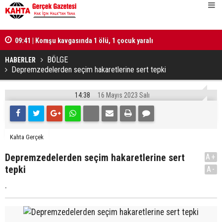
lü
09:41 | Komşu kavgasında 1 ölü, 1 çocuk yaralı
10:25 | Tür
hesabı tut
BÖLGE
HABERLER
Depremzedelerden seçim hakaretlerine sert tepki
14:38
16 Mayıs 2023 Salı
Kahta Gerçek
Depremzedelerden seçim hakaretlerine sert
A+
tepki
A-
.