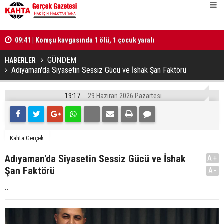
lü
09:41 | Komşu kavgasında 1 ölü, 1 çocuk yaralı
10:25 | Tür
hesabı tut
GÜNDEM
HABERLER
Adıyaman'da Siyasetin Sessiz Gücü ve İshak Şan Faktörü
19:17
29 Haziran 2026 Pazartesi
Kahta Gerçek
Adıyaman'da Siyasetin Sessiz Gücü ve İshak
A+
Şan Faktörü
A-
..