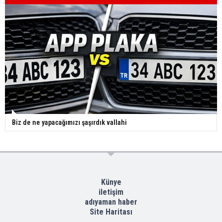
Biz de ne yapacağımızı şaşırdık vallahi
Künye
iletişim
adıyaman haber
Site Haritası