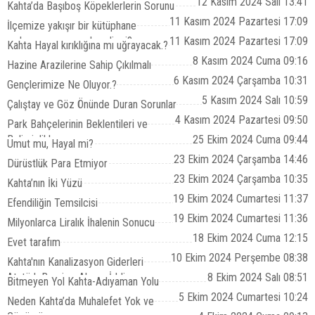
Var.?
12 Kasım 2024 Salı 13:41
Kahta’da Başıboş Köpeklerlerin Sorunu
11 Kasım 2024 Pazartesi 17:09
İlçemize yakışır bir kütüphane
açılması zamanı gelmedi mi?
11 Kasım 2024 Pazartesi 17:09
Kahta Hayal kırıklığına mı uğrayacak.?
8 Kasım 2024 Cuma 09:16
Hazine Arazilerine Sahip Çıkılmalı
6 Kasım 2024 Çarşamba 10:31
Gençlerimize Ne Oluyor.?
5 Kasım 2024 Salı 10:59
Çalıştay ve Göz Önünde Duran Sorunlar
4 Kasım 2024 Pazartesi 09:50
Park Bahçelerinin Beklentileri ve
Belirsizlikler
25 Ekim 2024 Cuma 09:44
Umut mu, Hayal mi?
23 Ekim 2024 Çarşamba 14:46
Dürüstlük Para Etmiyor
23 Ekim 2024 Çarşamba 10:35
Kahta’nın İki Yüzü
19 Ekim 2024 Cumartesi 11:37
Efendiliğin Temsilcisi
19 Ekim 2024 Cumartesi 11:36
Milyonlarca Liralık İhalenin Sonucu
18 Ekim 2024 Cuma 12:15
Evet tarafım
10 Ekim 2024 Perşembe 08:38
Kahta'nın Kanalizasyon Giderleri
Atatürk Barajına Akıyor İddiası
8 Ekim 2024 Salı 08:51
Bitmeyen Yol Kahta-Adıyaman Yolu
5 Ekim 2024 Cumartesi 10:24
Neden Kahta’da Muhalefet Yok ve