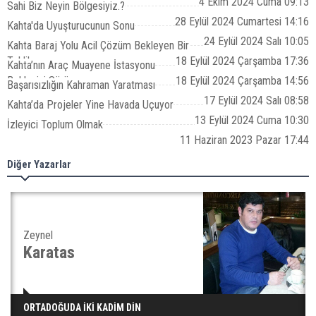
Çözümü
4 Ekim 2024 Cuma 09:13
Sahi Biz Neyin Bölgesiyiz.?
28 Eylül 2024 Cumartesi 14:16
Kahta'da Uyuşturucunun Sonu
24 Eylül 2024 Salı 10:05
Kahta Baraj Yolu Acil Çözüm Bekleyen Bir
Tehlike
18 Eylül 2024 Çarşamba 17:36
Kahta’nın Araç Muayene İstasyonu
Bekleyişi Sürüyor
18 Eylül 2024 Çarşamba 14:56
Başarısızlığın Kahraman Yaratması
17 Eylül 2024 Salı 08:58
Kahta’da Projeler Yine Havada Uçuyor
13 Eylül 2024 Cuma 10:30
İzleyici Toplum Olmak
11 Haziran 2023 Pazar 17:44
Diğer Yazarlar
Zeynel
Karatas
ORTADOĞUDA İKİ KADİM DİN