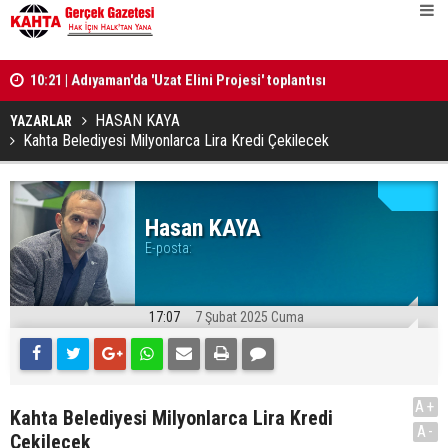
10:21 | Adıyaman'da 'Uzat Elini Projesi' toplantısı
10:20 | Nar
gerçekleştirildi
‘Teşekkür' 
HASAN KAYA
YAZARLAR
Kahta Belediyesi Milyonlarca Lira Kredi Çekilecek
Hasan KAYA
E-posta:
17:07
7 Şubat 2025 Cuma
A+
Kahta Belediyesi Milyonlarca Lira Kredi
A-
Çekilecek