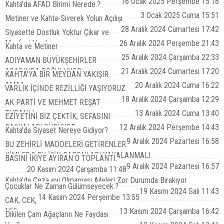
16 Ocak 2025 Perşembe 15:18
Kahta’da AFAD Birimi Nerede.?
3 Ocak 2025 Cuma 15:51
Metiner ve Kahta-Siverek Yolun Açılışı
28 Aralık 2024 Cumartesi 17:42
Siyasette Dostluk Yoktur Çıkar ve
Menfaat Vardır
26 Aralık 2024 Perşembe 21:43
Kahta ve Metiner
25 Aralık 2024 Çarşamba 22:33
ADIYAMAN BÜYÜKŞEHİRLER
ARASINDA BOĞULUYOR
21 Aralık 2024 Cumartesi 17:20
KAHTA’YA BİR MEYDAN YAKIŞIR
AMAA...
20 Aralık 2024 Cuma 16:22
VARLIK İÇİNDE REZİLLİĞİ YAŞIYORUZ.
18 Aralık 2024 Çarşamba 12:29
AK PARTİ VE MEHMET REŞAT
TURANLI
13 Aralık 2024 Cuma 13:40
EZİYETİNİ BİZ ÇEKTİK, SEFASINI
BAŞKALARI SÜRÜYOR
12 Aralık 2024 Perşembe 14:43
Kahta'da Siyaset Nereye Gidiyor?
9 Aralık 2024 Pazartesi 16:58
BU ZEHİRLİ MADDELERİ GETİRENLER
KİMLER.? BU İŞİN BARONLARI YAKALANMALI
BASINI İKİYE AYIRAN O TOPLANTI.
9 Aralık 2024 Pazartesi 16:57
20 Kasım 2024 Çarşamba 11:48
Kahta’da Ceza evi Olmaması Aileleri Zor Durumda Bırakıyor
Çocuklar Ne Zaman Gülümseyecek.?
19 Kasım 2024 Salı 11:43
14 Kasım 2024 Perşembe 13:55
CAK, CEK,
MİŞ.
13 Kasım 2024 Çarşamba 16:42
Dikilen Çam Ağaçların Ne Faydası