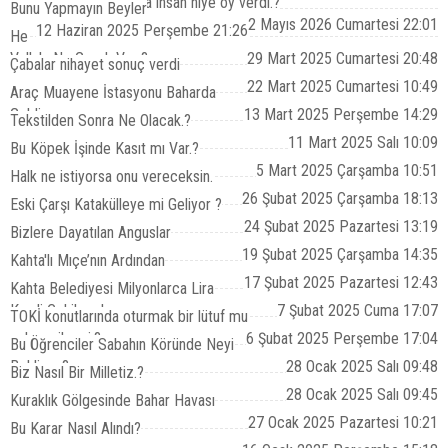
yapamayacaksa, bunca insan niye oy verdi.?
Bunu Yapmayın Beyler
2 Mayıs 2026 Cumartesi 22:01
12 Haziran 2025 Perşembe 21:26
He
Vallah, Ne Gerek Var ?
29 Mart 2025 Cumartesi 20:48
Çabalar nihayet sonuç verdi
22 Mart 2025 Cumartesi 10:49
Araç Muayene İstasyonu Baharda
Geldi.
13 Mart 2025 Perşembe 14:29
Tekstilden Sonra Ne Olacak.?
11 Mart 2025 Salı 10:09
Bu Köpek İşinde Kasıt mı Var.?
5 Mart 2025 Çarşamba 10:51
Halk ne istiyorsa onu vereceksin.
26 Şubat 2025 Çarşamba 18:13
Eski Çarşı Katakülleye mi Geliyor ?
24 Şubat 2025 Pazartesi 13:19
Bizlere Dayatılan Anguslar
19 Şubat 2025 Çarşamba 14:35
Kahta'lı Mıçe’nın Ardından
17 Şubat 2025 Pazartesi 12:43
Kahta Belediyesi Milyonlarca Lira
Kredi Çekilecek
7 Şubat 2025 Cuma 17:07
TOKİ konutlarında oturmak bir lütuf mu
yoksa çile mi.?
6 Şubat 2025 Perşembe 17:04
Bu Öğrenciler Sabahın Köründe Neyi
Bekliyor.?
28 Ocak 2025 Salı 09:48
Biz Nasıl Bir Milletiz.?
28 Ocak 2025 Salı 09:45
Kuraklık Gölgesinde Bahar Havası
27 Ocak 2025 Pazartesi 10:21
Bu Karar Nasıl Alındı?