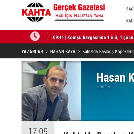
SAĞ
KAH
ini Sağlamlaştıracak”
09:41 | Komşu kavgasında 1 ölü, 1 çocuk
YAZARLAR
HASAN KAYA
Kahta’da Başıboş Köpeklerl
Hasan 
E-posta:
17:09