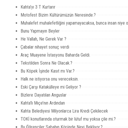
Kahta’yı 3 T Kurtarır
Motofest Bizim Kültürümüzün Neresinde.?
Muhalefet muhalefetliğini yapamayacaksa, bunca insan niye o
Bunu Yapmayın Beyler
He Vallah, Ne Gerek Var ?
Çabalar nihayet sonuç verdi
Araç Muayene İstasyonu Baharda Geldi.
Tekstilden Sonra Ne Olacak.?
Bu Köpek İşinde Kasıt mı Var.?
Halk ne istiyorsa onu vereceksin.
Eski Çarşı Katakülleye mi Geliyor ?
Bizlere Dayatılan Anguslar
Kahta'lı Mıçe’nın Ardından
Kahta Belediyesi Milyonlarca Lira Kredi Çekilecek
TOKİ konutlarında oturmak bir lütuf mu yoksa çile mi.?
Bu Öğrenciler Sabahın Köründe Neyi Bekliyor.?