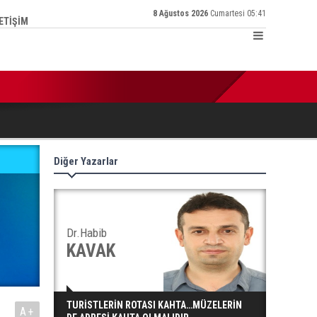
8 Ağustos 2026
Cumartesi 05:41
LETİŞİM
:25 | Türkiye Kamu-Sen İl Temsilcisi Ertaş: ‘Enflasyon hesabı tu
Diğer Yazarlar
Dr.Habib
KAVAK
TURİSTLERİN ROTASI KAHTA…MÜZELERİN
A+