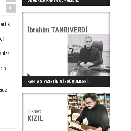
DE ADRESİ KAHTA OLMALIDIR.
A-
 artık
İbrahim TANRIVERDİ
ol
ruları
rın
KAHTA SİYASETİNİN İZDÜŞÜMLERİ.
lsüz
Hikmet
KIZIL