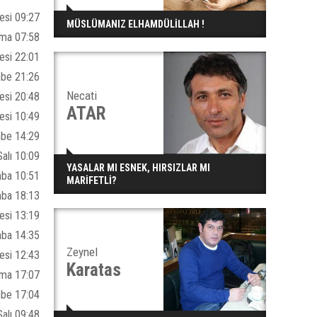
esi 09:27
MÜSLÜMANIZ ELHAMDÜLİLLAH !
ma 07:58
esi 22:01
be 21:26
Necati
esi 20:48
ATAR
esi 10:49
be 14:29
alı 10:09
YASALAR MI ESNEK, HIRSIZLAR MI
ba 10:51
MARİFETLİ?
ba 18:13
esi 13:19
ba 14:35
Zeynel
esi 12:43
Karatas
ma 17:07
be 17:04
alı 09:48