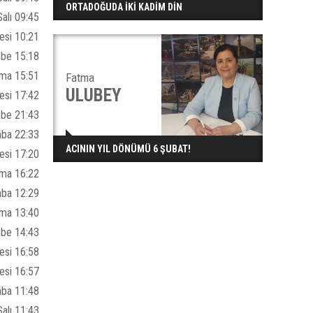
ORTADOĞUDA İKİ KADİM DİN
alı 09:45
esi 10:21
be 15:18
ma 15:51
Fatma
ULUBEY
esi 17:42
mbe 21:43
mba 22:33
ACININ YIL DÖNÜMÜ 6 ŞUBAT!
esi 17:20
uma 16:22
mba 12:29
uma 13:40
mbe 14:43
esi 16:58
esi 16:57
ba 11:48
alı 11:43