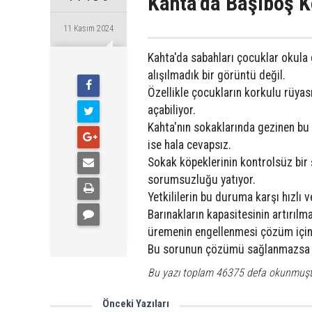
Kahta’da Başıboş K
11 Kasım 2024
Kahta'da sabahları çocuklar okula 
Pazartesi
alışılmadık bir görüntü değil.
Özellikle çocukların korkulu rüyası
açabiliyor.
Kahta'nın sokaklarında gezinen bu k
ise hala cevapsız.
Sokak köpeklerinin kontrolsüz bir 
sorumsuzluğu yatıyor.
Yetkililerin bu duruma karşı hızlı 
Barınakların kapasitesinin artırılm
üremenin engellenmesi çözüm için 
Bu sorunun çözümü sağlanmazsa A
Bu yazı toplam 46375 defa okunmuşt
Önceki Yazıları