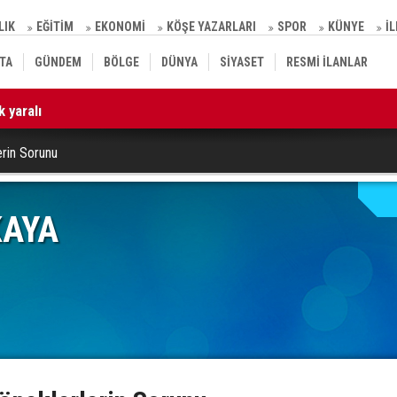
LIK
EĞİTİM
EKONOMİ
KÖŞE YAZARLARI
SPOR
KÜNYE
İ
TA
GÜNDEM
BÖLGE
DÜNYA
SİYASET
RESMİ İLANLAR
 yaralı
10
erin Sorunu
KAYA