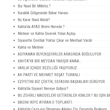
Biz Nasıl Bir Milletiz.?
Kuraklık Gölgesinde Bahar Havası
Bu Karar Nasıl Alındı?
Kahta’da AFAD Birimi Nerede.?
Metiner ve Kahta-Siverek Yolun Açılışı
Siyasette Dostluk Yoktur Çıkar ve Menfaat Vardır
Kahta ve Metiner
ADIYAMAN BÜYÜKŞEHİRLER ARASINDA BOĞULUYOR
KAHTA’YA BİR MEYDAN YAKIŞIR AMAA...
VARLIK İÇİNDE REZİLLİĞİ YAŞIYORUZ.
AK PARTİ VE MEHMET REŞAT TURANLI
EZİYETİNİ BİZ ÇEKTİK, SEFASINI BAŞKALARI SÜRÜYOR
Kahta'da Siyaset Nereye Gidiyor?
BU ZEHİRLİ MADDELERİ GETİRENLER KİMLER.? BU İŞİN 
BASINI İKİYE AYIRAN O TOPLANTI.
Kahta’da Ceza evi Olmaması Aileleri Zor Durumda Bırakıyor