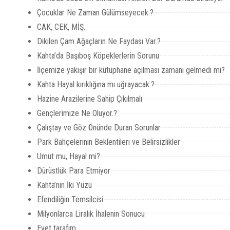
Çocuklar Ne Zaman Gülümseyecek.?
CAK, CEK, MİŞ.
Dikilen Çam Ağaçların Ne Faydası Var.?
Kahta’da Başıboş Köpeklerlerin Sorunu
İlçemize yakışır bir kütüphane açılması zamanı gelmedi mi?
Kahta Hayal kırıklığına mı uğrayacak.?
Hazine Arazilerine Sahip Çıkılmalı
Gençlerimize Ne Oluyor.?
Çalıştay ve Göz Önünde Duran Sorunlar
Park Bahçelerinin Beklentileri ve Belirsizlikler
Umut mu, Hayal mi?
Dürüstlük Para Etmiyor
Kahta’nın İki Yüzü
Efendiliğin Temsilcisi
Milyonlarca Liralık İhalenin Sonucu
Evet tarafım