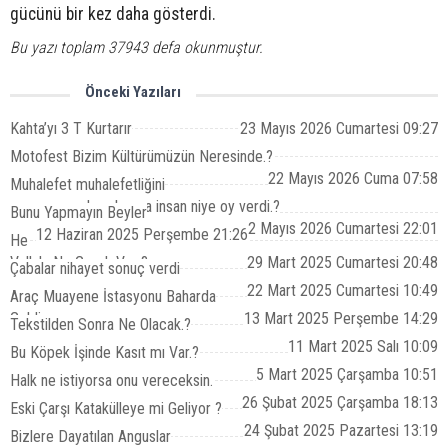
gücünü bir kez daha gösterdi.
Bu yazı toplam 37943 defa okunmuştur.
Önceki Yazıları
Kahta’yı 3 T Kurtarır
23 Mayıs 2026 Cumartesi 09:27
Motofest Bizim Kültürümüzün Neresinde.?
22 Mayıs 2026 Cuma 07:58
Muhalefet muhalefetliğini
yapamayacaksa, bunca insan niye oy verdi.?
Bunu Yapmayın Beyler
2 Mayıs 2026 Cumartesi 22:01
12 Haziran 2025 Perşembe 21:26
He
Vallah, Ne Gerek Var ?
29 Mart 2025 Cumartesi 20:48
Çabalar nihayet sonuç verdi
22 Mart 2025 Cumartesi 10:49
Araç Muayene İstasyonu Baharda
Geldi.
13 Mart 2025 Perşembe 14:29
Tekstilden Sonra Ne Olacak.?
11 Mart 2025 Salı 10:09
Bu Köpek İşinde Kasıt mı Var.?
5 Mart 2025 Çarşamba 10:51
Halk ne istiyorsa onu vereceksin.
26 Şubat 2025 Çarşamba 18:13
Eski Çarşı Katakülleye mi Geliyor ?
24 Şubat 2025 Pazartesi 13:19
Bizlere Dayatılan Anguslar