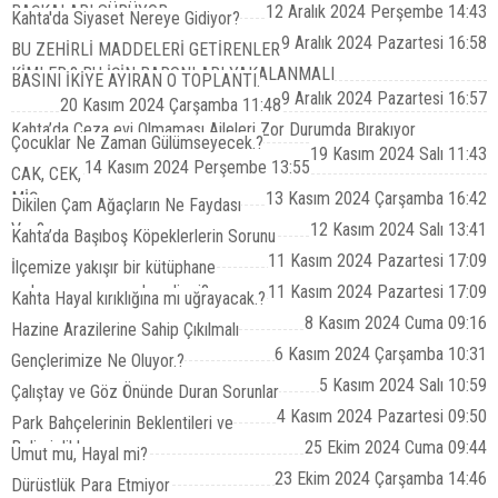
BAŞKALARI SÜRÜYOR
12 Aralık 2024 Perşembe 14:43
Kahta'da Siyaset Nereye Gidiyor?
9 Aralık 2024 Pazartesi 16:58
BU ZEHİRLİ MADDELERİ GETİRENLER
KİMLER.? BU İŞİN BARONLARI YAKALANMALI
BASINI İKİYE AYIRAN O TOPLANTI.
9 Aralık 2024 Pazartesi 16:57
20 Kasım 2024 Çarşamba 11:48
Kahta’da Ceza evi Olmaması Aileleri Zor Durumda Bırakıyor
Çocuklar Ne Zaman Gülümseyecek.?
19 Kasım 2024 Salı 11:43
14 Kasım 2024 Perşembe 13:55
CAK, CEK,
MİŞ.
13 Kasım 2024 Çarşamba 16:42
Dikilen Çam Ağaçların Ne Faydası
Var.?
12 Kasım 2024 Salı 13:41
Kahta’da Başıboş Köpeklerlerin Sorunu
11 Kasım 2024 Pazartesi 17:09
İlçemize yakışır bir kütüphane
açılması zamanı gelmedi mi?
11 Kasım 2024 Pazartesi 17:09
Kahta Hayal kırıklığına mı uğrayacak.?
8 Kasım 2024 Cuma 09:16
Hazine Arazilerine Sahip Çıkılmalı
6 Kasım 2024 Çarşamba 10:31
Gençlerimize Ne Oluyor.?
5 Kasım 2024 Salı 10:59
Çalıştay ve Göz Önünde Duran Sorunlar
4 Kasım 2024 Pazartesi 09:50
Park Bahçelerinin Beklentileri ve
Belirsizlikler
25 Ekim 2024 Cuma 09:44
Umut mu, Hayal mi?
23 Ekim 2024 Çarşamba 14:46
Dürüstlük Para Etmiyor