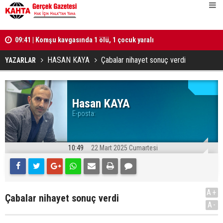
lü
09:41 | Komşu kavgasında 1 ölü, 1 çocuk yaralı
10:25 | Tür
hesabı tut
HASAN KAYA
Çabalar nihayet sonuç verdi
YAZARLAR
Hasan KAYA
E-posta:
10:49
22 Mart 2025 Cumartesi
A+
Çabalar nihayet sonuç verdi
A-