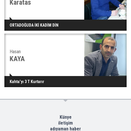
Karatas
ORTADOĞUDA İKİ KADİM DİN
Hasan
KAYA
Kahta’yı 3 T Kurtarır
Künye
iletişim
adıyaman haber