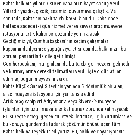
Kahta halkının yıllardır süren çabaları nihayet sonuç verdi.
Yıllardır yazdık, çizdik, sesimizi duyurmaya çalıştık. Ve
sonunda, Kahta’nın haklı talebi karşılık buldu. Daha önce
haftada sadece iki gün hizmet veren seyyar araç muayene
istasyonu, artık kalıcı bir çözümle yerini alacak.
Geçtiğimiz yıl, Cumhurbaşkanı’nın seçim çalışmaları
kapsamında ilçemize yaptığı ziyaret sırasında, halkımızın bu
sorunu pankartlarla dile getirilmişti.
Cumhurbaşkanı, mting alanında bu talebi görmezden gelmedi
ve kurmaylarına gerekli talimatları verdi. İşte o gün atılan
adımlar, bugün meyvesini verdi.
Kahta Küçük Sanayi Sitesi’nin yanında 5 dönümlük bir alan,
araç muayene istasyonu için yer tahsis edildi.
Artık araç sahipleri Adıyaman’a veya Siverek’e muayene
işlemleri için uzun mesafeler kat etmek zorunda kalmayacak.
Bu süreçte emeği geçen milletvekillerimize, ilgili kurumlara ve
bu konuyu gündemde tudarak çözümün önünü açan tüm
Kahta helkına teşekkür ediyoruz. Bu, birlik ve dayanışmanın