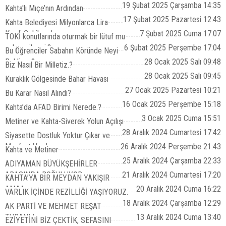
19 Şubat 2025 Çarşamba 14:35
Kahta'lı Mıçe’nın Ardından
17 Şubat 2025 Pazartesi 12:43
Kahta Belediyesi Milyonlarca Lira
Kredi Çekilecek
7 Şubat 2025 Cuma 17:07
TOKİ konutlarında oturmak bir lütuf mu
yoksa çile mi.?
6 Şubat 2025 Perşembe 17:04
Bu Öğrenciler Sabahın Köründe Neyi
Bekliyor.?
28 Ocak 2025 Salı 09:48
Biz Nasıl Bir Milletiz.?
28 Ocak 2025 Salı 09:45
Kuraklık Gölgesinde Bahar Havası
27 Ocak 2025 Pazartesi 10:21
Bu Karar Nasıl Alındı?
16 Ocak 2025 Perşembe 15:18
Kahta’da AFAD Birimi Nerede.?
3 Ocak 2025 Cuma 15:51
Metiner ve Kahta-Siverek Yolun Açılışı
28 Aralık 2024 Cumartesi 17:42
Siyasette Dostluk Yoktur Çıkar ve
Menfaat Vardır
26 Aralık 2024 Perşembe 21:43
Kahta ve Metiner
25 Aralık 2024 Çarşamba 22:33
ADIYAMAN BÜYÜKŞEHİRLER
ARASINDA BOĞULUYOR
21 Aralık 2024 Cumartesi 17:20
KAHTA’YA BİR MEYDAN YAKIŞIR
AMAA...
20 Aralık 2024 Cuma 16:22
VARLIK İÇİNDE REZİLLİĞİ YAŞIYORUZ.
18 Aralık 2024 Çarşamba 12:29
AK PARTİ VE MEHMET REŞAT
TURANLI
13 Aralık 2024 Cuma 13:40
EZİYETİNİ BİZ ÇEKTİK, SEFASINI