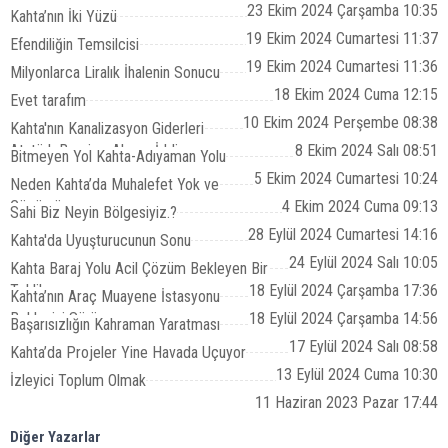
23 Ekim 2024 Çarşamba 10:35
Kahta’nın İki Yüzü
19 Ekim 2024 Cumartesi 11:37
Efendiliğin Temsilcisi
19 Ekim 2024 Cumartesi 11:36
Milyonlarca Liralık İhalenin Sonucu
18 Ekim 2024 Cuma 12:15
Evet tarafım
10 Ekim 2024 Perşembe 08:38
Kahta'nın Kanalizasyon Giderleri
Atatürk Barajına Akıyor İddiası
8 Ekim 2024 Salı 08:51
Bitmeyen Yol Kahta-Adıyaman Yolu
5 Ekim 2024 Cumartesi 10:24
Neden Kahta’da Muhalefet Yok ve
Çözümü
4 Ekim 2024 Cuma 09:13
Sahi Biz Neyin Bölgesiyiz.?
28 Eylül 2024 Cumartesi 14:16
Kahta'da Uyuşturucunun Sonu
24 Eylül 2024 Salı 10:05
Kahta Baraj Yolu Acil Çözüm Bekleyen Bir
Tehlike
18 Eylül 2024 Çarşamba 17:36
Kahta’nın Araç Muayene İstasyonu
Bekleyişi Sürüyor
18 Eylül 2024 Çarşamba 14:56
Başarısızlığın Kahraman Yaratması
17 Eylül 2024 Salı 08:58
Kahta’da Projeler Yine Havada Uçuyor
13 Eylül 2024 Cuma 10:30
İzleyici Toplum Olmak
11 Haziran 2023 Pazar 17:44
Diğer Yazarlar