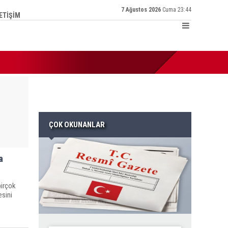
7 Ağustos 2026
Cuma 23:44
LETİŞİM
:25 | Türkiye Kamu-Sen İl Temsilcisi Ertaş: ‘Enflasyon hesabı tu
ÇOK OKUNANLAR
a
birçok
esini