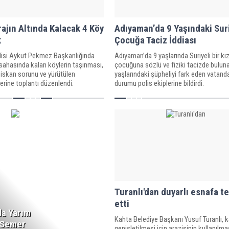
rajın Altında Kalacak 4 Köy
Adıyaman’da 9 Yaşındaki Suri
k
Çocuğa Taciz İddiası
isi Aykut Pekmez Başkanlığında
Adıyaman’da 9 yaşlarında Suriyeli bir kı
 sahasında kalan köylerin taşınması,
çocuğuna sözlü ve fiziki tacizde bulun
e iskan sorunu ve yürütülen
yaşlarındaki şüpheliyi fark eden vatand
erine toplantı düzenlendi.
durumu polis ekiplerine bildirdi.
Milletvekili Şan: “Millî
Dayanışma Süreci Güçlü
Türkiye'nin Temellerini
Sağlamlaştıracak”
Turanlı'dan duyarlı esnafa t
etti
da Yarım
Kahta Belediye Başkanı Yusuf Turanlı, k
k Semer
genişletilmesi için arazisinin kullanılma