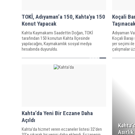
TOKİ, Adıyaman’a 150, Kahta'ya 150
Koçali Ba
Konut Yapacak
Taşınaca
Kahta Kaymakamı Saadettin Doğan, TOKİ
Adıyaman Val
tarafından 150 konutun Kahta İlçesinde
Koçali Barajı
yapılacağını, Kaymakamlık sosyal medya
yer seçimi il
hesabında duyuruldu.
çalışmalar üz
Kahta’da Yeni Bir Eczane Daha
Açıldı
Kahta’
Kahta’da hizmet veren eczaneler listesi 32’den
Asırlı
33’e çıkarak bir yenisi daha eklendi. Eczanenin