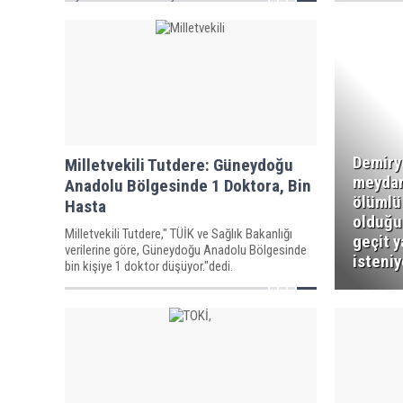
önemli ihtiyaçlarından olan alt yapı ve su ile ilgili
yükümlülükleri hafifleyecek.” dedi.
Demiry
Milletvekili Tutdere: Güneydoğu
meydan
Anadolu Bölgesinde 1 Doktora, Bin
ölümlü
Hasta
olduğu
Milletvekili Tutdere," TÜİK ve Sağlık Bakanlığı
geçit y
verilerine göre, Güneydoğu Anadolu Bölgesinde
isteniy
bin kişiye 1 doktor düşüyor."dedi.