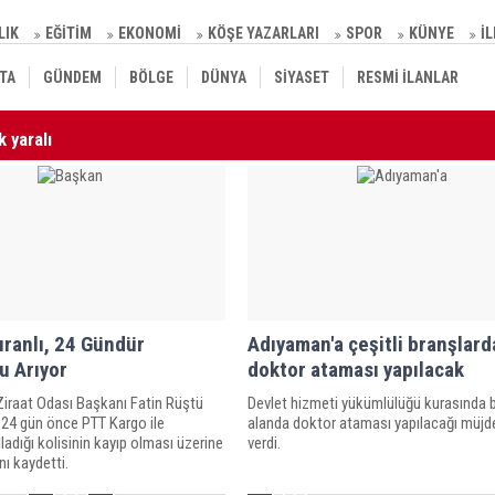
LIK
EĞİTİM
EKONOMİ
KÖŞE YAZARLARI
SPOR
KÜNYE
İ
TA
GÜNDEM
BÖLGE
DÜNYA
SİYASET
RESMİ İLANLAR
şma Süreci Güçlü Türkiye'nin Temellerini Sağlamlaştıracak”
10
 yaralı
ranlı, 24 Gündür
Adıyaman'a çeşitli branşlard
u Arıyor
doktor ataması yapılacak
Ziraat Odası Başkanı Fatin Rüştü
Devlet hizmeti yükümlülüğü kurasında 
, 24 gün önce PTT Kargo ile
alanda doktor ataması yapılacağı müjd
lladığı kolisinin kayıp olması üzerine
verdi.
ı kaydetti.