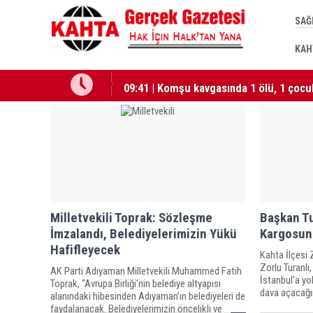
SAĞ
KAH
09:41 | Milletvekili Şan: “Millî Dayanı
09:41 | Komşu kavgasında 1 ölü, 1 çocuk
Milletvekili Toprak: Sözleşme
Başkan Tu
İmzalandı, Belediyelerimizin Yükü
Kargosun
Hafifleyecek
Kahta İlçesi 
Zorlu Turanlı
AK Parti Adıyaman Milletvekili Muhammed Fatih
İstanbul'a yo
Toprak, “Avrupa Birliği'nin belediye altyapısı
dava açacağın
alanındaki hibesinden Adıyaman’ın belediyeleri de
faydalanacak. Belediyelerimizin öncelikli ve