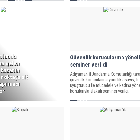
olunda
Güvenlik korucularına yönel
a gelen
seminer verildi
 kazanın
Adıyaman İl Jandarma Komutanlığı tar
 noktaya alt
güvenlik korucularına yönelik asayiş, te
apılması
uyuşturucu ile mücadele ve kadına yöne
or
konularıyla alakalı seminer verildi.