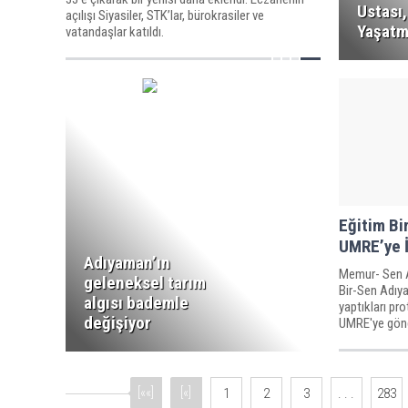
Ustası
açılışı Siyasiler, STK’lar, bürokrasiler ve
Yaşatm
vatandaşlar katıldı.
Eğitim B
UMRE’ye İ
Adıyaman’ın
Memur- Sen Ad
geleneksel tarım
Bir-Sen Adıya
algısı bademle
yaptıkları pro
değişiyor
UMRE'ye gön
[««]
[«]
1
2
3
. . .
283