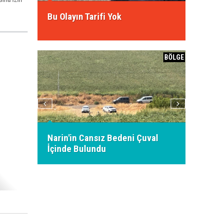
ssiz
Bu Olayın Tarifi Yok
2026 K
ü
BÖLGE
BÖLGE
a 21
Narin'in Cansız Bedeni Çuval
19 gün
İçinde Bulundu
cansız