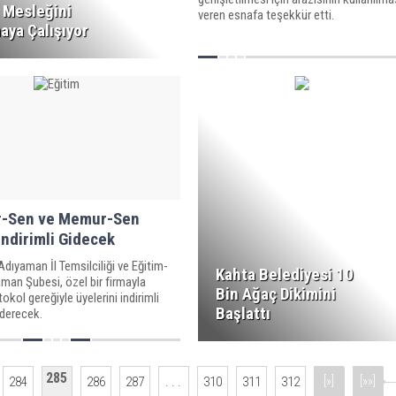
, Mesleğini
veren esnafa teşekkür etti.
Adıyaman'da Siyasetin Se
aya Çalışıyor
Gücü ve İshak Şan Faktör
ir-Sen ve Memur-Sen
ndirimli Gidecek
Ölü bulunan Narin olayınd
kişi gözaltına alındı
ıyaman İl Temsilciliği ve Eğitim-
Kahta Belediyesi 10
man Şubesi, özel bir firmayla
Bin Ağaç Dikimini
tokol gereğiyle üyelerini indirimli
Başlattı
derecek.
285
[»]
[»»]
284
286
287
. . .
310
311
312