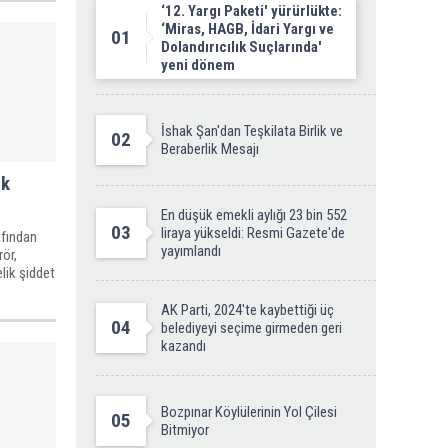
‘12. Yargı Paketi' yürürlükte:
‘Miras, HAGB, İdari Yargı ve
01
Dolandırıcılık Suçlarında'
yeni dönem
İshak Şan'dan Teşkilata Birlik ve
02
Beraberlik Mesajı
ik
En düşük emekli aylığı 23 bin 552
03
liraya yükseldi: Resmi Gazete'de
afından
yayımlandı
rör,
lik şiddet
AK Parti, 2024'te kaybettiği üç
04
belediyeyi seçime girmeden geri
kazandı
Bozpınar Köylülerinin Yol Çilesi
05
Bitmiyor