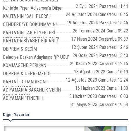
2 Eylül 2024 Pazartesi 11:44
Kahta'da Pişer, Adıyaman'a Düşer.
24 Ağustos 2024 Cumartesi 10:45
KAHTA'NIN "SAHİPLERİ".!
19 Ağustos 2024 Pazartesi 15:45
CENDERE 'YE DOKUNMAYIN!
26 Temmuz 2024 Cuma 09:22
KAHTA'NIN TARİHÎ YERLERİ
"ZİYARETTE" NEDEN KAPALI?
17 Nisan 2024 Çarşamba 09:37
KAHTA'DA SİYASET BİR ANI..!
12 Şubat 2024 Pazartesi 12:46
DEPREM & SEÇİM
29 Ocak 2024 Pazartesi 15:40
Belediye Başkan Adaylarına "İP UCU"
29 Kasım 2023 Çarşamba 12:15
KOMMAGENE PERİŞAN
18 Ağustos 2023 Cuma 16:19
DEPREM & DEPREMZEDE
12 Ağustos 2023 Cumartesi 12:24
KAHTA İL OLMADIKÇA!!!
KALKİNAMAZ!!
16 Haziran 2023 Cuma 11:30
ADIYAMAN,A BAKANLIK VERİN
TARİHE GEÇİN
3 Haziran 2023 Cumartesi 10:03
ADIYAMAN "TINE"!!!!!
31 Mayıs 2023 Çarşamba 19:54
Diğer Yazarlar