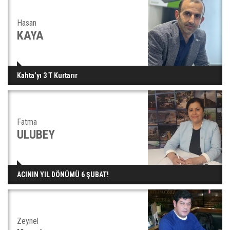
Hasan
KAYA
Kahta’yı 3 T Kurtarır
Fatma
ULUBEY
ACININ YIL DÖNÜMÜ 6 ŞUBAT!
Zeynel