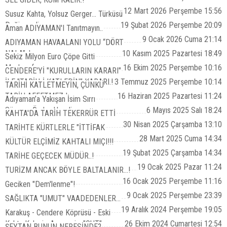
12 Mart 2026 Perşembe 15:56
Susuz Kahta, Yolsuz Gerger... Türküsü
Değişmedi
19 Şubat 2026 Perşembe 20:09
Aman ADIYAMAN'I Tanıtmayın..
9 Ocak 2026 Cuma 21:14
ADIYAMAN HAVAALANI YOLU “DÖRT
NALA”..!
10 Kasım 2025 Pazartesi 18:49
Sekiz Milyon Euro Çöpe Gitti
Maalesef
16 Ekim 2025 Perşembe 10:16
CENDERE'Yİ "KURULLARIN KARARI"
İLE "TARİH-İ KATLEDİN" KARARI.!
3 Temmuz 2025 Perşembe 10:14
TARİHİ KATLETMEYİN, ÇÜNKÜ
TARİH AFFETMEZ !
16 Haziran 2025 Pazartesi 11:24
Adıyaman’a Yakışan İsim Sırrı
Süreyya Önder Havalimanı
6 Mayıs 2025 Salı 18:24
KAHTA'DA TARİH TEKERRÜR ETTİ
30 Nisan 2025 Çarşamba 13:10
TARİHTE KÜRTLERLE "İTTİFAK
28 Mart 2025 Cuma 14:34
KÜLTÜR ELÇİMİZ KAHTALI MIÇI!!!
19 Şubat 2025 Çarşamba 14:34
TARİHE GEÇECEK MÜDÜR..!
19 Ocak 2025 Pazar 11:24
TURİZM ANCAK BÖYLE BALTALANIR…!
16 Ocak 2025 Perşembe 11:16
Geciken "Dem'lenme"!
9 Ocak 2025 Perşembe 23:39
SAĞLIKTA "UMUT" VAADEDENLER...
19 Aralık 2024 Perşembe 19:05
Karakuş - Cendere Köprüsü - Eski
Kahta Kalesi - Arsameia: "OUT"
26 Ekim 2024 Cumartesi 12:54
ŞEYTAN BUNUN NERESİNDE?