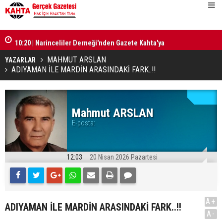
10:21 | Adıyaman'da 'Uzat Elini Projesi' toplantısı
gerçekleştirildi
10:20 | Narinceliler Derneği'nden Gazete Kahta'ya
10:19 | Ak 
‘Teşekkür' plaketi
gündüz sah
MAHMUT ARSLAN
YAZARLAR
ADIYAMAN İLE MARDİN ARASINDAKİ FARK..!!
Mahmut ARSLAN
E-posta:
12:03
20 Nisan 2026 Pazartesi
A+
ADIYAMAN İLE MARDİN ARASINDAKİ FARK..!!
A-