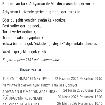
Bugün aynı farkı Adıyaman ile Mardin arasında görüyoruz.
Adıyaman turizmde geriye düşmedi, geri bırakıldı.
Eğer bu şehir yeniden ayağa kalkacaksa;
Festivaller geri gelecek,
Tarihi yerler açılacak,
Turizme yatırım yapılacak.
Yoksa biz daha çok “eskiden şöyleydik” diye anlatır dururuz.
Yazık… gerçekten çok yazık.
Bu yazı toplam 9161 defa okunmuştur.
Önceki Yazıları
TURİZMİ "İHMAL" ETMEYİN!!!
22 Haziran 2026 Pazartesi 09:52
Nemrut’ta İzolasyon Ayıbı Turizm Tam Gaz Çöküyor
24 Nisan 2026 Cuma 15:58
ADIYAMAN İLE MARDİN ARASINDAKİ
FARK..!!
20 Nisan 2026 Pazartesi 12:03
PÜTÜRGE’NİN KOYUNLARI
26 Mart 2026 Perşembe 10:15
SEL GİDER, KUM KALIR.!