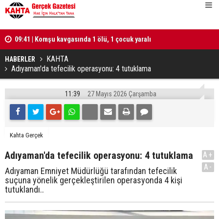
lü
09:41 | Komşu kavgasında 1 ölü, 1 çocuk yaralı
10:25 | Tür
hesabı tut
KAHTA
HABERLER
Adıyaman'da tefecilik operasyonu: 4 tutuklama
11:39
27 Mayıs 2026 Çarşamba
Kahta Gerçek
Adıyaman'da tefecilik operasyonu: 4 tutuklama
A+
A-
Adıyaman Emniyet Müdürlüğü tarafından tefecilik
suçuna yönelik gerçekleştirilen operasyonda 4 kişi
tutuklandı..