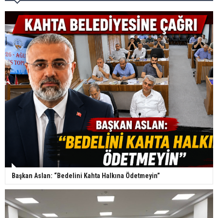
Başkan Aslan: “Bedelini Kahta Halkına Ödetmeyin”