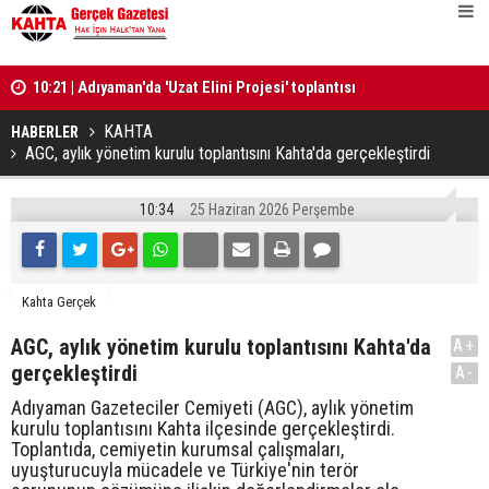
10:21 | Adıyaman'da 'Uzat Elini Projesi' toplantısı
10:20 | Nar
gerçekleştirildi
‘Teşekkür' 
KAHTA
HABERLER
AGC, aylık yönetim kurulu toplantısını Kahta'da gerçekleştirdi
10:34
25 Haziran 2026 Perşembe
Kahta Gerçek
AGC, aylık yönetim kurulu toplantısını Kahta'da
A+
gerçekleştirdi
A-
Adıyaman Gazeteciler Cemiyeti (AGC), aylık yönetim
kurulu toplantısını Kahta ilçesinde gerçekleştirdi.
Toplantıda, cemiyetin kurumsal çalışmaları,
uyuşturucuyla mücadele ve Türkiye'nin terör