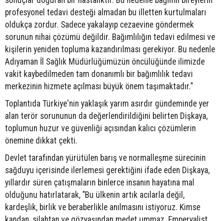
sonuçlar doğuran bir hastalıktır. Bu nedenle bağımlı bireylerin
profesyonel tedavi desteği almadan bu illetten kurtulmaları
oldukça zordur. Sadece yakalayıp cezaevine göndermek
sorunun nihai çözümü değildir. Bağımlılığın tedavi edilmesi ve
kişilerin yeniden topluma kazandırılması gerekiyor. Bu nedenle
Adıyaman İl Sağlık Müdürlüğümüzün öncülüğünde ilimizde
vakit kaybedilmeden tam donanımlı bir bağımlılık tedavi
merkezinin hizmete açılması büyük önem taşımaktadır."
Toplantıda Türkiye'nin yaklaşık yarım asırdır gündeminde yer
alan terör sorununun da değerlendirildiğini belirten Dişkaya,
toplumun huzur ve güvenliği açısından kalıcı çözümlerin
önemine dikkat çekti.
Devlet tarafından yürütülen barış ve normalleşme sürecinin
sağduyu içerisinde ilerlemesi gerektiğini ifade eden Dişkaya,
yıllardır süren çatışmaların binlerce insanın hayatına mal
olduğunu hatırlatarak, "Bu ülkenin artık acılarla değil,
kardeşlik, birlik ve beraberlikle anılmasını istiyoruz. Kimse
kandan, silahtan ve gözyaşından medet ummaz. Emperyalist