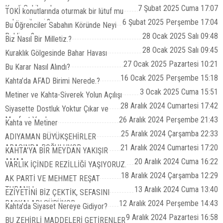
Kredi Çekilecek
7 Şubat 2025 Cuma 17:07
TOKİ konutlarında oturmak bir lütuf mu
yoksa çile mi.?
6 Şubat 2025 Perşembe 17:04
Bu Öğrenciler Sabahın Köründe Neyi
Bekliyor.?
28 Ocak 2025 Salı 09:48
Biz Nasıl Bir Milletiz.?
28 Ocak 2025 Salı 09:45
Kuraklık Gölgesinde Bahar Havası
27 Ocak 2025 Pazartesi 10:21
Bu Karar Nasıl Alındı?
16 Ocak 2025 Perşembe 15:18
Kahta’da AFAD Birimi Nerede.?
3 Ocak 2025 Cuma 15:51
Metiner ve Kahta-Siverek Yolun Açılışı
28 Aralık 2024 Cumartesi 17:42
Siyasette Dostluk Yoktur Çıkar ve
Menfaat Vardır
26 Aralık 2024 Perşembe 21:43
Kahta ve Metiner
25 Aralık 2024 Çarşamba 22:33
ADIYAMAN BÜYÜKŞEHİRLER
ARASINDA BOĞULUYOR
21 Aralık 2024 Cumartesi 17:20
KAHTA’YA BİR MEYDAN YAKIŞIR
AMAA...
20 Aralık 2024 Cuma 16:22
VARLIK İÇİNDE REZİLLİĞİ YAŞIYORUZ.
18 Aralık 2024 Çarşamba 12:29
AK PARTİ VE MEHMET REŞAT
TURANLI
13 Aralık 2024 Cuma 13:40
EZİYETİNİ BİZ ÇEKTİK, SEFASINI
BAŞKALARI SÜRÜYOR
12 Aralık 2024 Perşembe 14:43
Kahta'da Siyaset Nereye Gidiyor?
9 Aralık 2024 Pazartesi 16:58
BU ZEHİRLİ MADDELERİ GETİRENLER