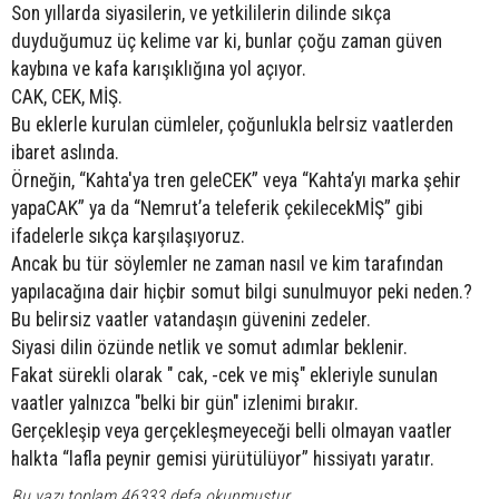
Son yıllarda siyasilerin, ve yetkililerin dilinde sıkça
duyduğumuz üç kelime var ki, bunlar çoğu zaman güven
kaybına ve kafa karışıklığına yol açıyor.
CAK, CEK, MİŞ.
Bu eklerle kurulan cümleler, çoğunlukla belrsiz vaatlerden
ibaret aslında.
Örneğin, “Kahta'ya tren geleCEK” veya “Kahta’yı marka şehir
yapaCAK” ya da “Nemrut’a teleferik çekilecekMİŞ” gibi
ifadelerle sıkça karşılaşıyoruz.
Ancak bu tür söylemler ne zaman nasıl ve kim tarafından
yapılacağına dair hiçbir somut bilgi sunulmuyor peki neden.?
Bu belirsiz vaatler vatandaşın güvenini zedeler.
Siyasi dilin özünde netlik ve somut adımlar beklenir.
Fakat sürekli olarak " cak, -cek ve miş" ekleriyle sunulan
vaatler yalnızca "belki bir gün" izlenimi bırakır.
Gerçekleşip veya gerçekleşmeyeceği belli olmayan vaatler
halkta “lafla peynir gemisi yürütülüyor” hissiyatı yaratır.
Bu yazı toplam 46333 defa okunmuştur.