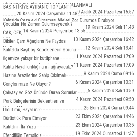
KİMLER.? BU İŞİN BARONLARI YAKALANMALI
BASINI İKİYE AYIRAN O TOPLANTI.
9 Aralık 2024 Pazartesi 16:57
20 Kasım 2024 Çarşamba 11:48
Kahta’da Ceza evi Olmaması Aileleri Zor Durumda Bırakıyor
Çocuklar Ne Zaman Gülümseyecek.?
19 Kasım 2024 Salı 11:43
14 Kasım 2024 Perşembe 13:55
CAK, CEK,
MİŞ.
13 Kasım 2024 Çarşamba 16:42
Dikilen Çam Ağaçların Ne Faydası
Var.?
12 Kasım 2024 Salı 13:41
Kahta’da Başıboş Köpeklerlerin Sorunu
11 Kasım 2024 Pazartesi 17:09
İlçemize yakışır bir kütüphane
açılması zamanı gelmedi mi?
11 Kasım 2024 Pazartesi 17:09
Kahta Hayal kırıklığına mı uğrayacak.?
8 Kasım 2024 Cuma 09:16
Hazine Arazilerine Sahip Çıkılmalı
6 Kasım 2024 Çarşamba 10:31
Gençlerimize Ne Oluyor.?
5 Kasım 2024 Salı 10:59
Çalıştay ve Göz Önünde Duran Sorunlar
4 Kasım 2024 Pazartesi 09:50
Park Bahçelerinin Beklentileri ve
Belirsizlikler
25 Ekim 2024 Cuma 09:44
Umut mu, Hayal mi?
23 Ekim 2024 Çarşamba 14:46
Dürüstlük Para Etmiyor
23 Ekim 2024 Çarşamba 10:35
Kahta’nın İki Yüzü
19 Ekim 2024 Cumartesi 11:37
Efendiliğin Temsilcisi