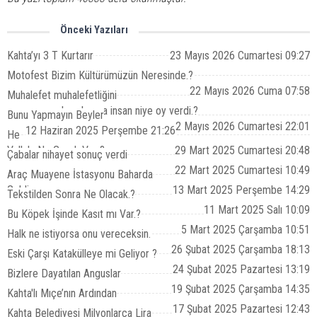
Önceki Yazıları
Kahta’yı 3 T Kurtarır
23 Mayıs 2026 Cumartesi 09:27
Motofest Bizim Kültürümüzün Neresinde.?
22 Mayıs 2026 Cuma 07:58
Muhalefet muhalefetliğini
yapamayacaksa, bunca insan niye oy verdi.?
Bunu Yapmayın Beyler
2 Mayıs 2026 Cumartesi 22:01
12 Haziran 2025 Perşembe 21:26
He
Vallah, Ne Gerek Var ?
29 Mart 2025 Cumartesi 20:48
Çabalar nihayet sonuç verdi
22 Mart 2025 Cumartesi 10:49
Araç Muayene İstasyonu Baharda
Geldi.
13 Mart 2025 Perşembe 14:29
Tekstilden Sonra Ne Olacak.?
11 Mart 2025 Salı 10:09
Bu Köpek İşinde Kasıt mı Var.?
5 Mart 2025 Çarşamba 10:51
Halk ne istiyorsa onu vereceksin.
26 Şubat 2025 Çarşamba 18:13
Eski Çarşı Katakülleye mi Geliyor ?
24 Şubat 2025 Pazartesi 13:19
Bizlere Dayatılan Anguslar
19 Şubat 2025 Çarşamba 14:35
Kahta'lı Mıçe’nın Ardından
17 Şubat 2025 Pazartesi 12:43
Kahta Belediyesi Milyonlarca Lira