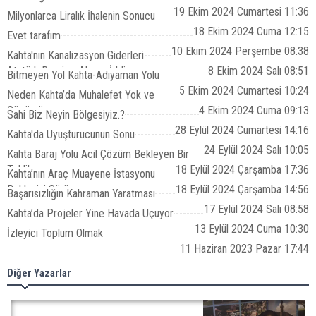
19 Ekim 2024 Cumartesi 11:36
Milyonlarca Liralık İhalenin Sonucu
18 Ekim 2024 Cuma 12:15
Evet tarafım
10 Ekim 2024 Perşembe 08:38
Kahta'nın Kanalizasyon Giderleri
Atatürk Barajına Akıyor İddiası
8 Ekim 2024 Salı 08:51
Bitmeyen Yol Kahta-Adıyaman Yolu
5 Ekim 2024 Cumartesi 10:24
Neden Kahta’da Muhalefet Yok ve
Çözümü
4 Ekim 2024 Cuma 09:13
Sahi Biz Neyin Bölgesiyiz.?
28 Eylül 2024 Cumartesi 14:16
Kahta'da Uyuşturucunun Sonu
24 Eylül 2024 Salı 10:05
Kahta Baraj Yolu Acil Çözüm Bekleyen Bir
Tehlike
18 Eylül 2024 Çarşamba 17:36
Kahta’nın Araç Muayene İstasyonu
Bekleyişi Sürüyor
18 Eylül 2024 Çarşamba 14:56
Başarısızlığın Kahraman Yaratması
17 Eylül 2024 Salı 08:58
Kahta’da Projeler Yine Havada Uçuyor
13 Eylül 2024 Cuma 10:30
İzleyici Toplum Olmak
11 Haziran 2023 Pazar 17:44
Diğer Yazarlar