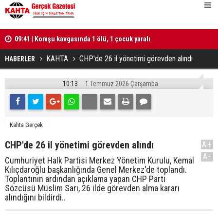
lü
09:41 | Komşu kavgasında 1 ölü, 1 çocuk yaralı
10:25 | Tür
hesabı tut
KAHTA
CHP'de 26 il yönetimi görevden alındı
HABERLER
10:13
1 Temmuz 2026 Çarşamba
Kahta Gerçek
CHP'de 26 il yönetimi görevden alındı
A+
A-
Cumhuriyet Halk Partisi Merkez Yönetim Kurulu, Kemal
Kılıçdaroğlu başkanlığında Genel Merkez'de toplandı.
Toplantının ardından açıklama yapan CHP Parti
Sözcüsü Müslim Sarı, 26 ilde görevden alma kararı
alındığını bildirdi..