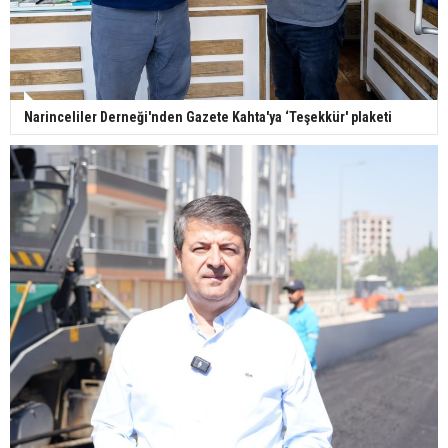
Narinceliler Derneği'nden Gazete Kahta'ya ‘Teşekkür' plaketi