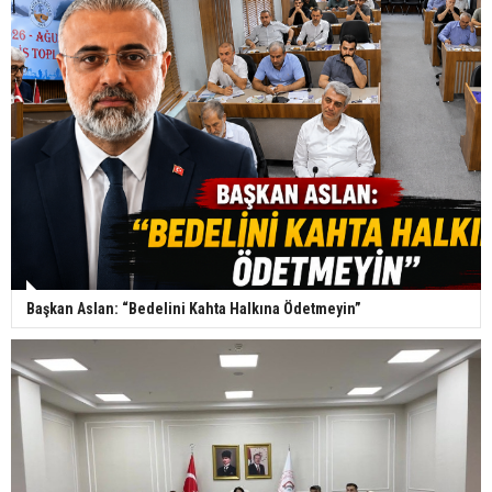
Başkan Aslan: “Bedelini Kahta Halkına Ödetmeyin”