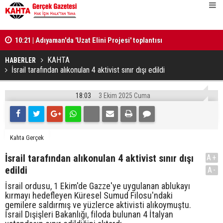
10:21 | Adıyaman'da 'Uzat Elini Projesi' toplantısı
10:20 | Nar
gerçekleştirildi
‘Teşekkür' 
KAHTA
HABERLER
İsrail tarafından alıkonulan 4 aktivist sınır dışı edildi
18:03
3 Ekim 2025 Cuma
Kahta Gerçek
İsrail tarafından alıkonulan 4 aktivist sınır dışı
A+
edildi
A-
İsrail ordusu, 1 Ekim'de Gazze'ye uygulanan ablukayı
kırmayı hedefleyen Küresel Sumud Filosu'ndaki
gemilere saldırmış ve yüzlerce aktivisti alıkoymuştu.
İsrail Dışişleri Bakanlığı, filoda bulunan 4 İtalyan