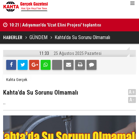
10:21 | Adıyaman'da 'Uzat Elini Projesi' toplantısı
10:20 | Nar
gerçekleştirildi
‘Teşekkür' 
GÜNDEM
Kahta'da Su Sorunu Olmamalı
HABERLER
11:33
25 Ağustos 2025 Pazartesi
Kahta Gerçek
Kahta'da Su Sorunu Olmamalı
A+
A-
..