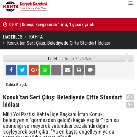
lü
09:41 | Komşu kavgasında 1 ölü, 1 çocuk yaralı
10:25 | Tür
hesabı tut
KAHTA
HABERLER
Konuk'tan Sert Çıkış: Belediyede Çifte Standart İddiası
12:04
2 Aralık 2025 Salı
Kahta Gerçek
Konuk'tan Sert Çıkış: Belediyede Çifte Standart
A+
İddiası
A-
Milli Yol Partisi Kahta İlçe Başkanı İrfan Konuk,
belediyenin “görmezden geldiği kaçak yapılar” için su
aboneliği vermeyerek vatandaşı cezalandırdığını
söyleyerek sert çıktı: “Ya en başta engelleyin ya da