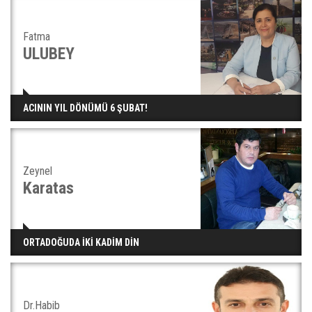
Fatma
ULUBEY
ACININ YIL DÖNÜMÜ 6 ŞUBAT!
Zeynel
Karatas
ORTADOĞUDA İKİ KADİM DİN
Dr.Habib