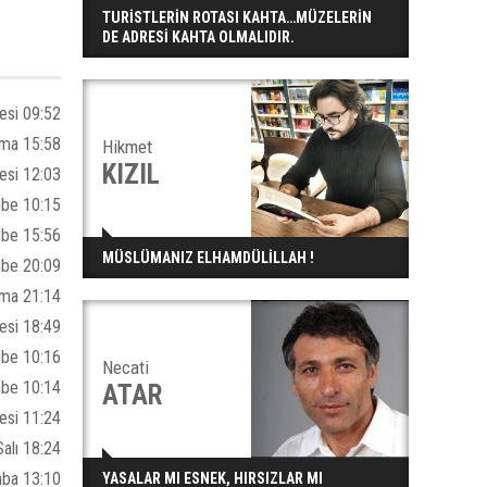
TURİSTLERİN ROTASI KAHTA…MÜZELERİN
DE ADRESİ KAHTA OLMALIDIR.
esi 09:52
ma 15:58
Hikmet
KIZIL
esi 12:03
be 10:15
be 15:56
MÜSLÜMANIZ ELHAMDÜLİLLAH !
be 20:09
ma 21:14
esi 18:49
be 10:16
Necati
be 10:14
ATAR
esi 11:24
alı 18:24
mba 13:10
YASALAR MI ESNEK, HIRSIZLAR MI