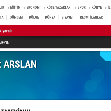
LIK
EĞİTİM
EKONOMİ
KÖŞE YAZARLARI
SPOR
KÜNYE
İ
TA
GÜNDEM
BÖLGE
DÜNYA
SİYASET
RESMİ İLANLAR
 yaralı
10
EYİN!!!
t ARSLAN