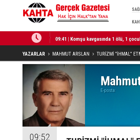
SAĞ
KAH
ini Sağlamlaştıracak”
09:41 | Komşu kavgasında 1 ölü, 1 çocuk
YAZARLAR
MAHMUT ARSLAN
TURİZMİ "İHMAL" ETM
Mahmu
E-posta:
09:52