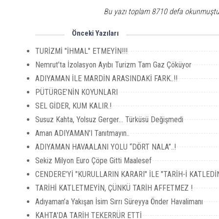
Bu yazı toplam 8710 defa okunmuştu
Önceki Yazıları
TURİZMİ "İHMAL" ETMEYİN!!!
Nemrut’ta İzolasyon Ayıbı Turizm Tam Gaz Çöküyor
ADIYAMAN İLE MARDİN ARASINDAKİ FARK..!!
PÜTÜRGE’NİN KOYUNLARI
SEL GİDER, KUM KALIR.!
Susuz Kahta, Yolsuz Gerger... Türküsü Değişmedi
Aman ADIYAMAN'I Tanıtmayın..
ADIYAMAN HAVAALANI YOLU “DÖRT NALA”..!
Sekiz Milyon Euro Çöpe Gitti Maalesef
CENDERE'Yİ "KURULLARIN KARARI" İLE "TARİH-İ KATLEDİN
TARİHİ KATLETMEYİN, ÇÜNKÜ TARİH AFFETMEZ !
Adıyaman’a Yakışan İsim Sırrı Süreyya Önder Havalimanı
KAHTA'DA TARİH TEKERRÜR ETTİ