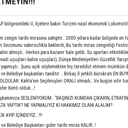
TMEYİN!!!
AP bölgesindeki il, ilçelere bakın Turizmi nasıl ekonomik Lokomoti
 zengin tarihi mirasına sahiptir.. 2000 yıllara kadar bölgede en f
m Sezonunu sabırsızlıkla beklerdi, Bu tarihi miras zenginliği Festiva
lini almıştı.. Herkes para kazanır hale geldi. Su sporları etkinlikle
nadı uçuşlari-balon uçuşları), Dünya Medeniyetleri Güzellik Yarış
ezi yapmıştı.. Şunu açık söylemekten hiç tereddüt etmem mümkün d
 Belediye başkanları tanıktır .. Birkaç İl yetkili bürokratı EN BÜ
LAR. Kahta'nın Seçilmişleri ORALI olmadı.. Ve bugün sıfır tur
fer Kenti olduk...!
aşkanımıza SESLENİYORUM.. "BAŞINIZI KUMDAN ÇIKARIN, ETRAFI
ATA YAPTIK? NE YAPMALIYIZ Kİ HAKKIMIZ OLANI ALALIM?
K AYIP İÇİNDEYİZ...!!!
 ve Belediye Başkanları gider tarihi miras KALIR..!