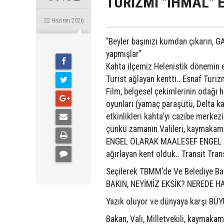
TURİZMİ "İHMAL" E
22 Haziran 2026
"Beyler başınızı kumdan çıkarın, G
Pazartesi
yapmışlar"
Kahta ilçemiz Helenistik dönemin en
Turist ağlayan kentti.. Esnaf Turiz
Film, belgesel çekimlerinin odağı ha
oyunları (yamaç paraşütü, Delta ka
etkinlikleri kahta'yı cazibe merk
çünkü zamanın Valileri, kaymakam ve
ENGEL OLARAK MAALESEF ENGEL OLDU
ağırlayan kent olduk.. Transit Trans
Seçilerek TBMM'de Ve Belediye B
BAKIN, NEYİMİZ EKSİK? NEREDE H
Yazık oluyor ve dünyaya karşı BÜYÜ
Bakan, Vali, Milletvekili, kaymakam