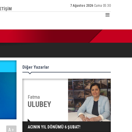
7 Ağustos 2026
Cuma 05:30
LETİŞİM
:25 | Türkiye Kamu-Sen İl Temsilcisi Ertaş: ‘Enflasyon hesabı tu
Diğer Yazarlar
Fatma
ULUBEY
ACININ YIL DÖNÜMÜ 6 ŞUBAT!
A+