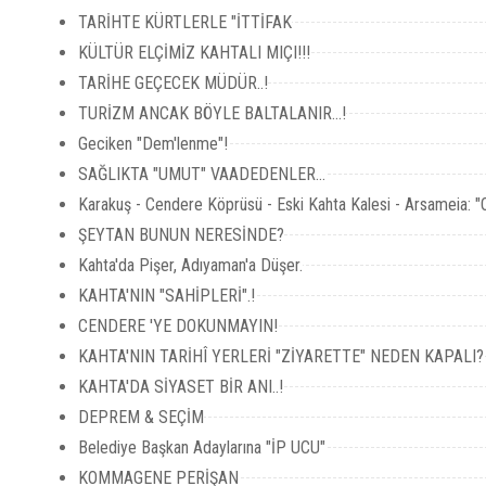
TARİHTE KÜRTLERLE "İTTİFAK
KÜLTÜR ELÇİMİZ KAHTALI MIÇI!!!
TARİHE GEÇECEK MÜDÜR..!
TURİZM ANCAK BÖYLE BALTALANIR…!
Geciken "Dem'lenme"!
SAĞLIKTA "UMUT" VAADEDENLER...
Karakuş - Cendere Köprüsü - Eski Kahta Kalesi - Arsameia: 
ŞEYTAN BUNUN NERESİNDE?
Kahta'da Pişer, Adıyaman'a Düşer.
KAHTA'NIN "SAHİPLERİ".!
CENDERE 'YE DOKUNMAYIN!
KAHTA'NIN TARİHÎ YERLERİ "ZİYARETTE" NEDEN KAPALI?
KAHTA'DA SİYASET BİR ANI..!
DEPREM & SEÇİM
Belediye Başkan Adaylarına "İP UCU"
KOMMAGENE PERİŞAN