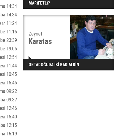
MARİFETLİ?
ma 14:34
ba 14:34
zar 11:24
be 11:16
Zeynel
Karatas
be 23:39
mbe 19:05
esi 12:54
ORTADOĞUDA İKİ KADİM DİN
esi 11:44
esi 10:45
esi 15:45
ma 09:22
mba 09:37
esi 12:46
esi 15:40
ba 12:15
ma 16:19