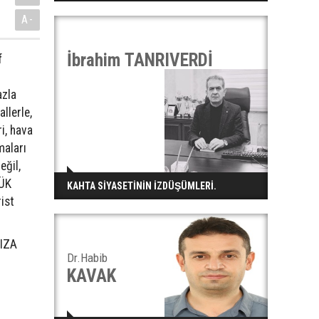
A-
İbrahim TANRIVERDİ
f
azla
llerle,
ri, hava
maları
eğil,
YÜK
KAHTA SİYASETİNİN İZDÜŞÜMLERİ.
ist
NIZA
Dr.Habib
KAVAK