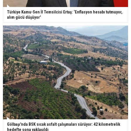
Türkiye Kamu-Sen İl Temsilcisi Ertaş: ‘Enflasyon hesabı tutmuyor,
alım gücü düşüyor'
Gölbaşı'nda BSK sıcak asfalt çalışmaları sürüyor: 42 kilometrelik
hedefte sona yaklaşıldı