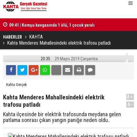
lü
09:41 | Komşu kavgasında 1 ölü, 1 çocuk yaralı
10:25 | Tür
hesabı tut
KAHTA
HABERLER
Kahta Menderes Mahallesindeki elektrik trafosu patladı
20:35
29 Mayıs 2019 Çarşamba
Kahta Gerçek
Kahta Menderes Mahallesindeki elektrik
A+
trafosu patladı
A-
Kahta ilçesinde bir elektrik trafosunda meydana gelen
patlama sonrası çıkan yangın paniğe neden oldu..