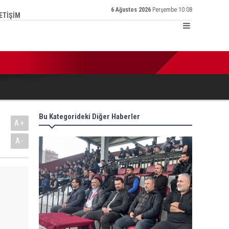
6 Ağustos 2026
Perşembe 10:08
LETİŞİM
:25 | Türkiye Kamu-Sen İl Temsilcisi Ertaş: ‘Enflasyon hesabı tu
Bu Kategorideki Diğer Haberler
A+
A-