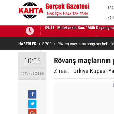
SAĞ
KAH
09:41 | Milletvekili Şan: “Millî Dayanı
09:41 | Komşu kavgasında 1 ölü, 1 çocuk
HABERLER
SPOR
Rövanş maçlarının programı belli ol
Rövanş maçlarının 
10:05
Ziraat Türkiye Kupası Ya
16 Mayıs 2023 Salı