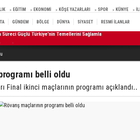
LIK
EĞİTİM
EKONOMİ
KÖŞE YAZARLARI
SPOR
KÜNYE
İ
TA
GÜNDEM
BÖLGE
DÜNYA
SİYASET
RESMİ İLANLAR
şma Süreci Güçlü Türkiye'nin Temellerini Sağlamlaştıracak”
10
 yaralı
du
programı belli oldu
rı Final ikinci maçlarının programı açıklandı..