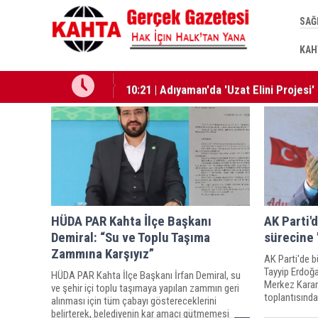
SAĞ
KAH
10:21 | Adıyaman'da 'Uzat Elini Projesi' 
HÜDA PAR Kahta İlçe Başkanı
AK Parti'
Demiral: “Su ve Toplu Taşıma
sürecine '
Zammına Karşıyız”
AK Parti'de b
Tayyip Erdoğa
HÜDA PAR Kahta İlçe Başkanı İrfan Demiral, su
Merkez Karar
ve şehir içi toplu taşımaya yapılan zammın geri
toplantısında
alınması için tüm çabayı göstereceklerini
Kongresi için 
belirterek, belediyenin kar amacı gütmemesi