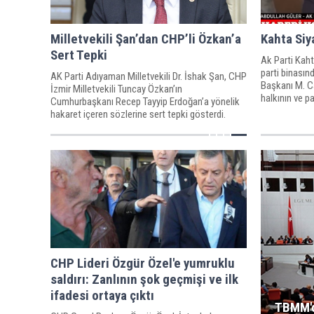
Milletvekili Şan’dan CHP’li Özkan’a
Kahta Siy
Sert Tepki
Ak Parti Kah
parti binasın
AK Parti Adıyaman Milletvekili Dr. İshak Şan, CHP
Başkanı M. Ca
İzmir Milletvekili Tuncay Özkan’ın
halkının ve p
Cumhurbaşkanı Recep Tayyip Erdoğan’a yönelik
atamalarla ilgi
hakaret içeren sözlerine sert tepki gösterdi.
CHP Lideri Özgür Özel'e yumruklu
saldırı: Zanlının şok geçmişi ve ilk
ifadesi ortaya çıktı
TBMM'd