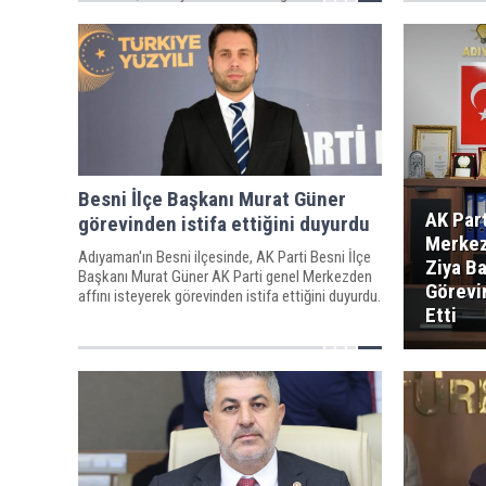
gerektiğini vurguladı.
Besni İlçe Başkanı Murat Güner
AK Par
görevinden istifa ettiğini duyurdu
Merkez
Adıyaman'ın Besni ilçesinde, AK Parti Besni İlçe
Ziya B
Başkanı Murat Güner AK Parti genel Merkezden
Görevi
affını isteyerek görevinden istifa ettiğini duyurdu.
Etti