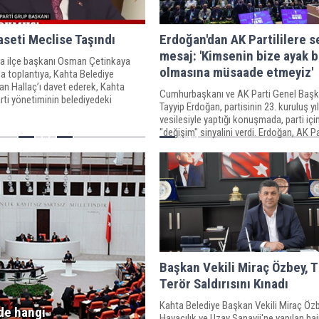
aseti Meclise Taşındı
Erdoğan'dan AK Partililere s
mesaj: 'Kimsenin bize ayak b
ta ilçe başkanı Osman Çetinkaya
olmasına müsaade etmeyiz'
da toplantıya, Kahta Belediye
n Hallaç’ı davet ederek, Kahta
Cumhurbaşkanı ve AK Parti Genel Başk
arti yönetiminin belediyedeki
Tayyip Erdoğan, partisinin 23. kuruluş y
li rahatsızlıkları dile getirmişti.
vesilesiyle yaptığı konuşmada, parti içi
"değişim" sinyalini verdi. Erdoğan, AK Pa
yorulan ya da rehavete kapılan kişilerin
çekilmesi gerektiğini belirterek, "Kimse
Başkan Aslan: “Bedelini K
ayak bağı olmasına müsaade etmeyiz;
Halkına Ödetmeyin”
yaşına bakmayız" dedi.
Başkan Vekili Miraç Özbey, 
Terör Saldırısını Kınadı
Kahta Belediye Başkan Vekili Miraç Özb
e hangi
Havacılık ve Uzay Sanayii'ne yapılan hai