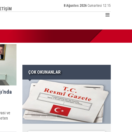
8 Ağustos 2026
Cumartesi 12:15
LETİŞİM
:20 | Narinceliler Derneği'nden Gazete Kahta'ya ‘Teşekkür' plaket
ÇOK OKUNANLAR
ğı'nda
yasi ve
leten