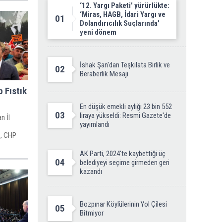
‘12. Yargı Paketi' yürürlükte:
‘Miras, HAGB, İdari Yargı ve
01
Dolandırıcılık Suçlarında'
yeni dönem
İshak Şan'dan Teşkilata Birlik ve
02
Beraberlik Mesajı
 Fıstık
En düşük emekli aylığı 23 bin 552
03
liraya yükseldi: Resmi Gazete'de
n İl
yayımlandı
k, CHP
 destek
AK Parti, 2024'te kaybettiği üç
04
belediyeyi seçime girmeden geri
kazandı
Bozpınar Köylülerinin Yol Çilesi
05
Bitmiyor