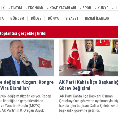
LIK
EĞİTİM
EKONOMİ
KÖŞE YAZARLARI
SPOR
KÜNYE
İ
TA
GÜNDEM
BÖLGE
DÜNYA
SİYASET
RESMİ İLANLAR
toplantısı gerçekleştirildi
10
de değişim rüzgarı: Kongre
AK Parti Kahta İlçe Başkanlı
Vira Bismillah'
Görev Değişimi
üyük değişim rüzgârı esiyor. Recep
.AK Parti Kahta İlçe Başkanı Osman
n liderliğinde gerçekleştirilen
Çetinkaya'nın görevden ayrılmasıyla, si
 ve Yönetim Kurulu (MKYK)
hukuki işler başkanı Gaffar Çelebi veka
, AK Parti'nin 8. Olağan Büyük
başkanlık görevine getirildi.
ilk adım atıldı.