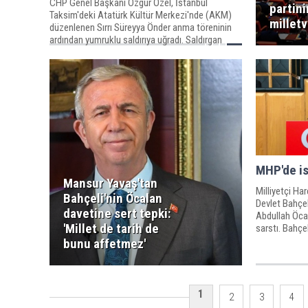
CHP Genel Başkanı Özgür Özel, İstanbul
partini
Taksim'deki Atatürk Kültür Merkezi'nde (AKM)
milletv
düzenlenen Sırrı Süreyya Önder anma töreninin
ardından yumruklu saldırıya uğradı. Saldırgan
Selçuk Tengioğlu olay yerinde gözaltına alınırken,
hem ilk ifadesi hem de geçmişi kamuoyunda
infial yarattı. Tengioğlu'nun 2004 yılında iki
çocuğunu öldürdüğü, 2020'de ise şartlı tahliye ile
serbest kaldığı ortaya çıktı. Özgür Özel saldırı
sonrası yaptığı açıklamada, “Bu, şahsıma değil;
siyasete, barışa ve ortak yaşam arzusuna
yapılmış bir saldırıdır” dedi.
MHP'de is
Mansur Yavaş'tan
Milliyetçi Ha
Bahçeli'nin Öcalan
Devlet Bahçel
davetine sert tepki:
Abdullah Öcala
'Millet de tarih de
sarstı. Bahçeli
gelsin DEM Pa
bunu affetmez'
Terörün bitti
hakkının kull
Hodri meydan! 
1
2
3
4