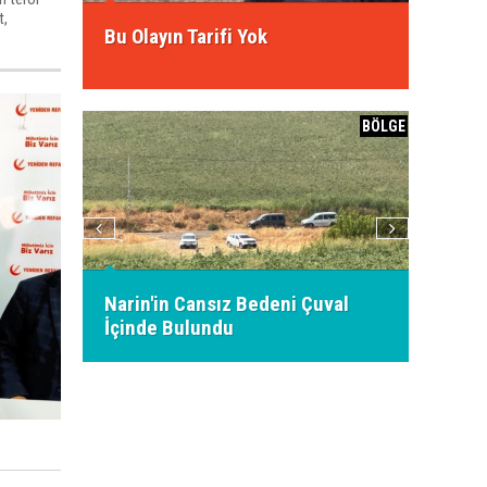
t,
ssiz
Bu Olayın Tarifi Yok
2026 K
ü
BÖLGE
BÖLGE
a 21
Narin'in Cansız Bedeni Çuval
19 gün
İçinde Bulundu
cansız