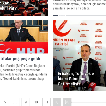
n kaç
saldırısını kınayarak, şehitler için rahme
Adıyaman'da Siyasetin Se
ekili var?
yaralılara ise acil şifa diledi.
Gücü ve İshak Şan Faktör
tifalar peş peşe geldi
Ölü bulunan Narin olayınd
reket Partisi (MHP) Genel Başkanı
i, partisinin grup toplantısında
kişi gözaltına alındı
Erbakan; Türkiye'de
n ile ilgili yaptığı çağrıyla gündemi
İdamı Gündeme
, “Tecridi kaldırılsın, terörist başı
rti grup toplantısında konuşsun.
Getirmeliyiz
ğini açıklasın, sonra da umut
anılması için başvurusunu yapsın.
Buna varız,” ifadelerini kullandı.
[»]
[»»]
5
. . .
9
10
11