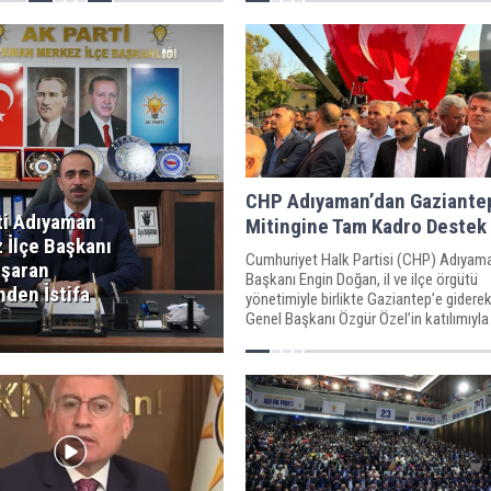
CHP Adıyaman’dan Gaziantep
ti Adıyaman
Mitingine Tam Kadro Destek
 İlçe Başkanı
Cumhuriyet Halk Partisi (CHP) Adıyama
aşaran
Başkanı Engin Doğan, il ve ilçe örgütü
nden İstifa
yönetimiyle birlikte Gaziantep’e gidere
Genel Başkanı Özgür Özel’in katılımıyla
gerçekleşen Fıstık Mitingi’ne güçlü bir
verdi.