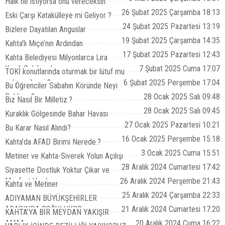
Halk ne istiyorsa onu vereceksin.
26 Şubat 2025 Çarşamba 18:13
Eski Çarşı Katakülleye mi Geliyor ?
24 Şubat 2025 Pazartesi 13:19
Bizlere Dayatılan Anguslar
19 Şubat 2025 Çarşamba 14:35
Kahta'lı Mıçe’nın Ardından
17 Şubat 2025 Pazartesi 12:43
Kahta Belediyesi Milyonlarca Lira
Kredi Çekilecek
7 Şubat 2025 Cuma 17:07
TOKİ konutlarında oturmak bir lütuf mu
yoksa çile mi.?
6 Şubat 2025 Perşembe 17:04
Bu Öğrenciler Sabahın Köründe Neyi
Bekliyor.?
28 Ocak 2025 Salı 09:48
Biz Nasıl Bir Milletiz.?
28 Ocak 2025 Salı 09:45
Kuraklık Gölgesinde Bahar Havası
27 Ocak 2025 Pazartesi 10:21
Bu Karar Nasıl Alındı?
16 Ocak 2025 Perşembe 15:18
Kahta’da AFAD Birimi Nerede.?
3 Ocak 2025 Cuma 15:51
Metiner ve Kahta-Siverek Yolun Açılışı
28 Aralık 2024 Cumartesi 17:42
Siyasette Dostluk Yoktur Çıkar ve
Menfaat Vardır
26 Aralık 2024 Perşembe 21:43
Kahta ve Metiner
25 Aralık 2024 Çarşamba 22:33
ADIYAMAN BÜYÜKŞEHİRLER
ARASINDA BOĞULUYOR
21 Aralık 2024 Cumartesi 17:20
KAHTA’YA BİR MEYDAN YAKIŞIR
AMAA...
20 Aralık 2024 Cuma 16:22