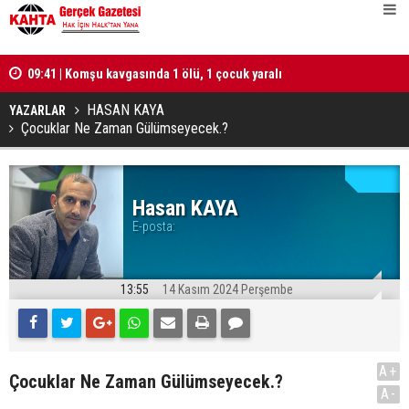
lü
09:41 | Komşu kavgasında 1 ölü, 1 çocuk yaralı
10:25 | Tür
hesabı tut
HASAN KAYA
YAZARLAR
Çocuklar Ne Zaman Gülümseyecek.?
Hasan KAYA
E-posta:
13:55
14 Kasım 2024 Perşembe
A+
Çocuklar Ne Zaman Gülümseyecek.?
A-