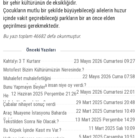
bir şehir kültürünün de eksikliğidir.
Çocukların mutlu bir şekilde büyüyebileceği ailelerin huzur
içinde vakit geçirebileceği parkların bir an önce elden
geçirilmesi gerekmektedir.
Bu yazı toplam 46682 defa okunmuştur.
Önceki Yazıları
Kahta’yı 3 T Kurtarır
23 Mayıs 2026 Cumartesi 09:27
Motofest Bizim Kültürümüzün Neresinde.?
22 Mayıs 2026 Cuma 07:58
Muhalefet muhalefetliğini
yapamayacaksa, bunca insan niye oy verdi.?
Bunu Yapmayın Beyler
2 Mayıs 2026 Cumartesi 22:01
12 Haziran 2025 Perşembe 21:26
He
Vallah, Ne Gerek Var ?
29 Mart 2025 Cumartesi 20:48
Çabalar nihayet sonuç verdi
22 Mart 2025 Cumartesi 10:49
Araç Muayene İstasyonu Baharda
Geldi.
13 Mart 2025 Perşembe 14:29
Tekstilden Sonra Ne Olacak.?
11 Mart 2025 Salı 10:09
Bu Köpek İşinde Kasıt mı Var.?
5 Mart 2025 Çarşamba 10:51