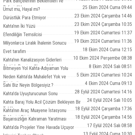
Park Bahçelerinin Beklentileri ve
Belirsizlikler
25 Ekim 2024 Cuma 09:44
Umut mu, Hayal mi?
23 Ekim 2024 Çarşamba 14:46
Dürüstlük Para Etmiyor
23 Ekim 2024 Çarşamba 10:35
Kahta’nın İki Yüzü
19 Ekim 2024 Cumartesi 11:37
Efendiliğin Temsilcisi
19 Ekim 2024 Cumartesi 11:36
Milyonlarca Liralık İhalenin Sonucu
18 Ekim 2024 Cuma 12:15
Evet tarafım
10 Ekim 2024 Perşembe 08:38
Kahta'nın Kanalizasyon Giderleri
Atatürk Barajına Akıyor İddiası
8 Ekim 2024 Salı 08:51
Bitmeyen Yol Kahta-Adıyaman Yolu
5 Ekim 2024 Cumartesi 10:24
Neden Kahta’da Muhalefet Yok ve
Çözümü
4 Ekim 2024 Cuma 09:13
Sahi Biz Neyin Bölgesiyiz.?
28 Eylül 2024 Cumartesi 14:16
Kahta'da Uyuşturucunun Sonu
24 Eylül 2024 Salı 10:05
Kahta Baraj Yolu Acil Çözüm Bekleyen Bir
Tehlike
18 Eylül 2024 Çarşamba 17:36
Kahta’nın Araç Muayene İstasyonu
Bekleyişi Sürüyor
18 Eylül 2024 Çarşamba 14:56
Başarısızlığın Kahraman Yaratması
17 Eylül 2024 Salı 08:58
Kahta’da Projeler Yine Havada Uçuyor
13 Eylül 2024 Cuma 10:30