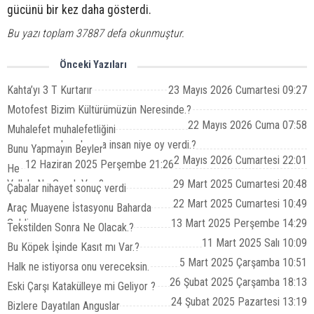
gücünü bir kez daha gösterdi.
Bu yazı toplam 37887 defa okunmuştur.
Önceki Yazıları
Kahta’yı 3 T Kurtarır
23 Mayıs 2026 Cumartesi 09:27
Motofest Bizim Kültürümüzün Neresinde.?
22 Mayıs 2026 Cuma 07:58
Muhalefet muhalefetliğini
yapamayacaksa, bunca insan niye oy verdi.?
Bunu Yapmayın Beyler
2 Mayıs 2026 Cumartesi 22:01
12 Haziran 2025 Perşembe 21:26
He
Vallah, Ne Gerek Var ?
29 Mart 2025 Cumartesi 20:48
Çabalar nihayet sonuç verdi
22 Mart 2025 Cumartesi 10:49
Araç Muayene İstasyonu Baharda
Geldi.
13 Mart 2025 Perşembe 14:29
Tekstilden Sonra Ne Olacak.?
11 Mart 2025 Salı 10:09
Bu Köpek İşinde Kasıt mı Var.?
5 Mart 2025 Çarşamba 10:51
Halk ne istiyorsa onu vereceksin.
26 Şubat 2025 Çarşamba 18:13
Eski Çarşı Katakülleye mi Geliyor ?
24 Şubat 2025 Pazartesi 13:19
Bizlere Dayatılan Anguslar