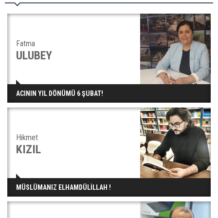
Fatma
ULUBEY
ACININ YIL DÖNÜMÜ 6 ŞUBAT!
Hikmet
KIZIL
MÜSLÜMANIZ ELHAMDÜLİLLAH !