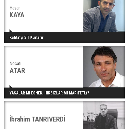
Hasan
KAYA
Kahta’yı 3 T Kurtarır
Necati
ATAR
YASALAR MI ESNEK, HIRSIZLAR MI MARİFETLİ?
İbrahim TANRIVERDİ