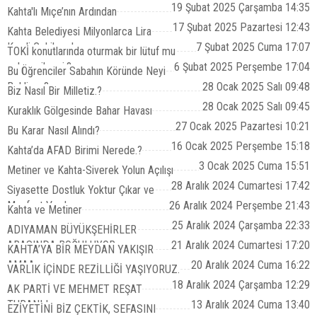
19 Şubat 2025 Çarşamba 14:35
Kahta'lı Mıçe’nın Ardından
17 Şubat 2025 Pazartesi 12:43
Kahta Belediyesi Milyonlarca Lira
Kredi Çekilecek
7 Şubat 2025 Cuma 17:07
TOKİ konutlarında oturmak bir lütuf mu
yoksa çile mi.?
6 Şubat 2025 Perşembe 17:04
Bu Öğrenciler Sabahın Köründe Neyi
Bekliyor.?
28 Ocak 2025 Salı 09:48
Biz Nasıl Bir Milletiz.?
28 Ocak 2025 Salı 09:45
Kuraklık Gölgesinde Bahar Havası
27 Ocak 2025 Pazartesi 10:21
Bu Karar Nasıl Alındı?
16 Ocak 2025 Perşembe 15:18
Kahta’da AFAD Birimi Nerede.?
3 Ocak 2025 Cuma 15:51
Metiner ve Kahta-Siverek Yolun Açılışı
28 Aralık 2024 Cumartesi 17:42
Siyasette Dostluk Yoktur Çıkar ve
Menfaat Vardır
26 Aralık 2024 Perşembe 21:43
Kahta ve Metiner
25 Aralık 2024 Çarşamba 22:33
ADIYAMAN BÜYÜKŞEHİRLER
ARASINDA BOĞULUYOR
21 Aralık 2024 Cumartesi 17:20
KAHTA’YA BİR MEYDAN YAKIŞIR
AMAA...
20 Aralık 2024 Cuma 16:22
VARLIK İÇİNDE REZİLLİĞİ YAŞIYORUZ.
18 Aralık 2024 Çarşamba 12:29
AK PARTİ VE MEHMET REŞAT
TURANLI
13 Aralık 2024 Cuma 13:40
EZİYETİNİ BİZ ÇEKTİK, SEFASINI