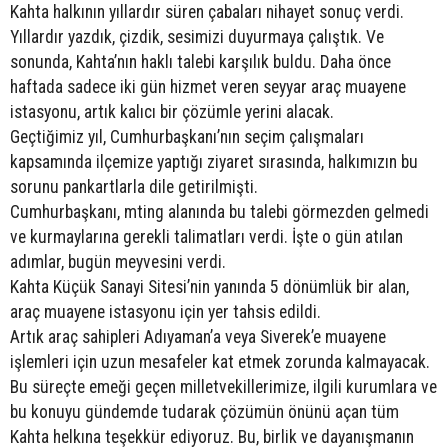
Kahta halkının yıllardır süren çabaları nihayet sonuç verdi.
Yıllardır yazdık, çizdik, sesimizi duyurmaya çalıştık. Ve
sonunda, Kahta’nın haklı talebi karşılık buldu. Daha önce
haftada sadece iki gün hizmet veren seyyar araç muayene
istasyonu, artık kalıcı bir çözümle yerini alacak.
Geçtiğimiz yıl, Cumhurbaşkanı’nın seçim çalışmaları
kapsamında ilçemize yaptığı ziyaret sırasında, halkımızın bu
sorunu pankartlarla dile getirilmişti.
Cumhurbaşkanı, mting alanında bu talebi görmezden gelmedi
ve kurmaylarına gerekli talimatları verdi. İşte o gün atılan
adımlar, bugün meyvesini verdi.
Kahta Küçük Sanayi Sitesi’nin yanında 5 dönümlük bir alan,
araç muayene istasyonu için yer tahsis edildi.
Artık araç sahipleri Adıyaman’a veya Siverek’e muayene
işlemleri için uzun mesafeler kat etmek zorunda kalmayacak.
Bu süreçte emeği geçen milletvekillerimize, ilgili kurumlara ve
bu konuyu gündemde tudarak çözümün önünü açan tüm
Kahta helkına teşekkür ediyoruz. Bu, birlik ve dayanışmanın