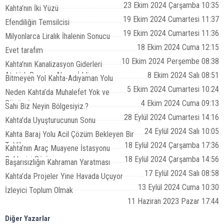
23 Ekim 2024 Çarşamba 10:35
Kahta’nın İki Yüzü
19 Ekim 2024 Cumartesi 11:37
Efendiliğin Temsilcisi
19 Ekim 2024 Cumartesi 11:36
Milyonlarca Liralık İhalenin Sonucu
18 Ekim 2024 Cuma 12:15
Evet tarafım
10 Ekim 2024 Perşembe 08:38
Kahta'nın Kanalizasyon Giderleri
Atatürk Barajına Akıyor İddiası
8 Ekim 2024 Salı 08:51
Bitmeyen Yol Kahta-Adıyaman Yolu
5 Ekim 2024 Cumartesi 10:24
Neden Kahta’da Muhalefet Yok ve
Çözümü
4 Ekim 2024 Cuma 09:13
Sahi Biz Neyin Bölgesiyiz.?
28 Eylül 2024 Cumartesi 14:16
Kahta'da Uyuşturucunun Sonu
24 Eylül 2024 Salı 10:05
Kahta Baraj Yolu Acil Çözüm Bekleyen Bir
Tehlike
18 Eylül 2024 Çarşamba 17:36
Kahta’nın Araç Muayene İstasyonu
Bekleyişi Sürüyor
18 Eylül 2024 Çarşamba 14:56
Başarısızlığın Kahraman Yaratması
17 Eylül 2024 Salı 08:58
Kahta’da Projeler Yine Havada Uçuyor
13 Eylül 2024 Cuma 10:30
İzleyici Toplum Olmak
11 Haziran 2023 Pazar 17:44
Diğer Yazarlar