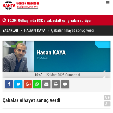
yon
10:20 | Gölbaşı'nda BSK sıcak asfalt çalışmaları sürüyor:
13:59 | Boz
42 kilometrelik hedefte sona yaklaşıldı
HASAN KAYA
Çabalar nihayet sonuç verdi
YAZARLAR
Hasan KAYA
E-posta:
10:49
22 Mart 2025 Cumartesi
A+
Çabalar nihayet sonuç verdi
A-