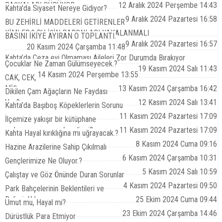
BAŞKALARI SÜRÜYOR
12 Aralık 2024 Perşembe 14:43
Kahta'da Siyaset Nereye Gidiyor?
9 Aralık 2024 Pazartesi 16:58
BU ZEHİRLİ MADDELERİ GETİRENLER
KİMLER.? BU İŞİN BARONLARI YAKALANMALI
BASINI İKİYE AYIRAN O TOPLANTI.
9 Aralık 2024 Pazartesi 16:57
20 Kasım 2024 Çarşamba 11:48
Kahta’da Ceza evi Olmaması Aileleri Zor Durumda Bırakıyor
Çocuklar Ne Zaman Gülümseyecek.?
19 Kasım 2024 Salı 11:43
14 Kasım 2024 Perşembe 13:55
CAK, CEK,
MİŞ.
13 Kasım 2024 Çarşamba 16:42
Dikilen Çam Ağaçların Ne Faydası
Var.?
12 Kasım 2024 Salı 13:41
Kahta’da Başıboş Köpeklerlerin Sorunu
11 Kasım 2024 Pazartesi 17:09
İlçemize yakışır bir kütüphane
açılması zamanı gelmedi mi?
11 Kasım 2024 Pazartesi 17:09
Kahta Hayal kırıklığına mı uğrayacak.?
8 Kasım 2024 Cuma 09:16
Hazine Arazilerine Sahip Çıkılmalı
6 Kasım 2024 Çarşamba 10:31
Gençlerimize Ne Oluyor.?
5 Kasım 2024 Salı 10:59
Çalıştay ve Göz Önünde Duran Sorunlar
4 Kasım 2024 Pazartesi 09:50
Park Bahçelerinin Beklentileri ve
Belirsizlikler
25 Ekim 2024 Cuma 09:44
Umut mu, Hayal mi?
23 Ekim 2024 Çarşamba 14:46
Dürüstlük Para Etmiyor