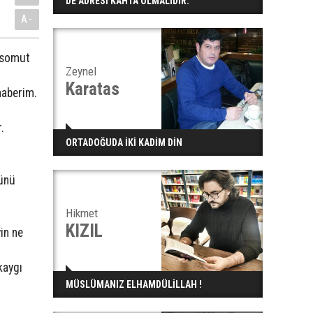
DE ADRESİ KAHTA OLMALIDIR.
A-
k somut
Zeynel
Karatas
haberim.
.
ORTADOĞUDA İKİ KADİM DİN
zünü
Hikmet
KIZIL
in ne
kaygı
MÜSLÜMANIZ ELHAMDÜLİLLAH !