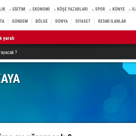
LIK
EĞİTİM
EKONOMİ
KÖŞE YAZARLARI
SPOR
KÜNYE
İ
TA
GÜNDEM
BÖLGE
DÜNYA
SİYASET
RESMİ İLANLAR
 yaralı
10
ğrayacak.?
KAYA