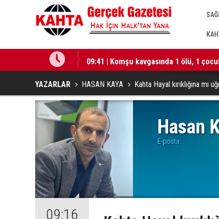
SAĞ
KAH
ini Sağlamlaştıracak”
09:41 | Komşu kavgasında 1 ölü, 1 çocuk
YAZARLAR
HASAN KAYA
Kahta Hayal kırıklığına mı u
Hasan 
E-posta:
09:16