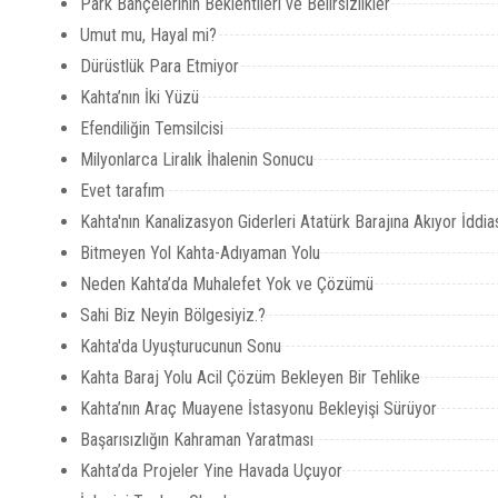
Park Bahçelerinin Beklentileri ve Belirsizlikler
Umut mu, Hayal mi?
Dürüstlük Para Etmiyor
Kahta’nın İki Yüzü
Efendiliğin Temsilcisi
Milyonlarca Liralık İhalenin Sonucu
Evet tarafım
Kahta'nın Kanalizasyon Giderleri Atatürk Barajına Akıyor İddia
Bitmeyen Yol Kahta-Adıyaman Yolu
Neden Kahta’da Muhalefet Yok ve Çözümü
Sahi Biz Neyin Bölgesiyiz.?
Kahta'da Uyuşturucunun Sonu
Kahta Baraj Yolu Acil Çözüm Bekleyen Bir Tehlike
Kahta’nın Araç Muayene İstasyonu Bekleyişi Sürüyor
Başarısızlığın Kahraman Yaratması
Kahta’da Projeler Yine Havada Uçuyor