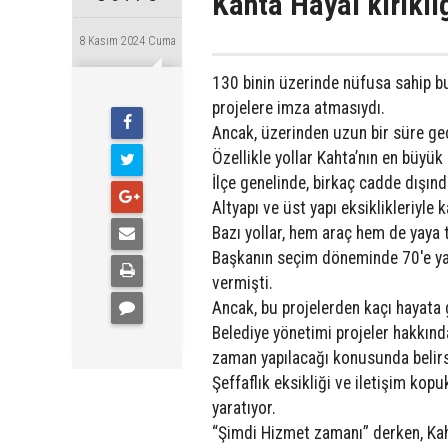
Kahta Hayal kırıklı
8 Kasım 2024 Cuma
130 binin üzerinde nüfusa sahip bu
projelere imza atmasıydı.
Ancak, üzerinden uzun bir süre ge
Özellikle yollar Kahta’nın en büyük 
İlçe genelinde, birkaç cadde dışın
Altyapı ve üst yapı eksiklikleriyl
Bazı yollar, hem araç hem de yaya 
Başkanın seçim döneminde 70'e yakı
vermişti.
Ancak, bu projelerden kaçı hayata g
Belediye yönetimi projeler hakkında
zaman yapılacağı konusunda belirsi
Şeffaflık eksikliği ve iletişim ko
yaratıyor.
“Şimdi Hizmet zamanı” derken, Kah