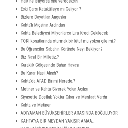
Halk ne istiyorsa onu vereceksin.
Eski Çarşı Katakülleye mi Geliyor ?
Bizlere Dayatılan Anguslar
Kahta'lı Mıçe’nın Ardından
Kahta Belediyesi Milyonlarca Lira Kredi Çekilecek
TOKİ konutlarında oturmak bir lütuf mu yoksa çile mi.?
Bu Öğrenciler Sabahın Köründe Neyi Bekliyor.?
Biz Nasıl Bir Milletiz.?
Kuraklık Gölgesinde Bahar Havası
Bu Karar Nasıl Alındı?
Kahta’da AFAD Birimi Nerede.?
Metiner ve Kahta-Siverek Yolun Açılışı
Siyasette Dostluk Yoktur Çıkar ve Menfaat Vardır
Kahta ve Metiner
ADIYAMAN BÜYÜKŞEHİRLER ARASINDA BOĞULUYOR
KAHTA’YA BİR MEYDAN YAKIŞIR AMAA...