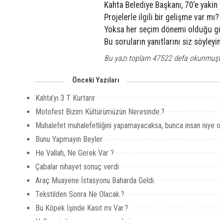
Kahta Belediye Başkanı, 70’e yakin
Projelerle ilgili bir gelişme var mı?
Yoksa her seçim dönemi olduğu gibi
Bu soruların yanıtlarını siz söyleyin
Bu yazı toplam 47522 defa okunmuşt
Önceki Yazıları
Kahta’yı 3 T Kurtarır
Motofest Bizim Kültürümüzün Neresinde.?
Muhalefet muhalefetliğini yapamayacaksa, bunca insan niye o
Bunu Yapmayın Beyler
He Vallah, Ne Gerek Var ?
Çabalar nihayet sonuç verdi
Araç Muayene İstasyonu Baharda Geldi.
Tekstilden Sonra Ne Olacak.?
Bu Köpek İşinde Kasıt mı Var.?