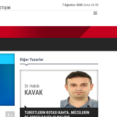
7 Ağustos 2026
Cuma 04:08
LETİŞİM
:25 | Türkiye Kamu-Sen İl Temsilcisi Ertaş: ‘Enflasyon hesabı tu
Diğer Yazarlar
Dr.Habib
KAVAK
TURİSTLERİN ROTASI KAHTA…MÜZELERİN
A+