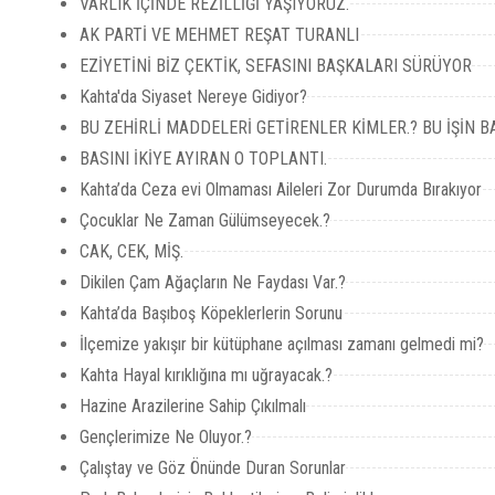
VARLIK İÇİNDE REZİLLİĞİ YAŞIYORUZ.
AK PARTİ VE MEHMET REŞAT TURANLI
EZİYETİNİ BİZ ÇEKTİK, SEFASINI BAŞKALARI SÜRÜYOR
Kahta'da Siyaset Nereye Gidiyor?
BU ZEHİRLİ MADDELERİ GETİRENLER KİMLER.? BU İŞİN 
BASINI İKİYE AYIRAN O TOPLANTI.
Kahta’da Ceza evi Olmaması Aileleri Zor Durumda Bırakıyor
Çocuklar Ne Zaman Gülümseyecek.?
CAK, CEK, MİŞ.
Dikilen Çam Ağaçların Ne Faydası Var.?
Kahta’da Başıboş Köpeklerlerin Sorunu
İlçemize yakışır bir kütüphane açılması zamanı gelmedi mi?
Kahta Hayal kırıklığına mı uğrayacak.?
Hazine Arazilerine Sahip Çıkılmalı
Gençlerimize Ne Oluyor.?
Çalıştay ve Göz Önünde Duran Sorunlar