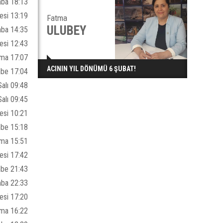
ba 18:13
esi 13:19
Fatma
ULUBEY
ba 14:35
esi 12:43
ma 17:07
ACININ YIL DÖNÜMÜ 6 ŞUBAT!
be 17:04
alı 09:48
alı 09:45
esi 10:21
be 15:18
ma 15:51
esi 17:42
mbe 21:43
mba 22:33
esi 17:20
uma 16:22