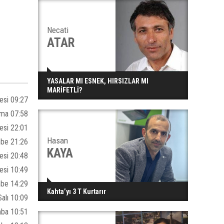
Necati
ATAR
YASALAR MI ESNEK, HIRSIZLAR MI
MARİFETLİ?
esi 09:27
ma 07:58
esi 22:01
Hasan
be 21:26
KAYA
esi 20:48
esi 10:49
be 14:29
Kahta’yı 3 T Kurtarır
alı 10:09
ba 10:51